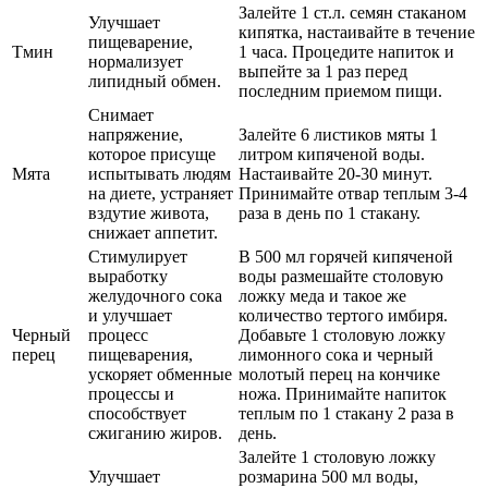
Залейте 1 ст.л. семян стаканом
Улучшает
кипятка, настаивайте в течение
пищеварение,
Тмин
1 часа. Процедите напиток и
нормализует
выпейте за 1 раз перед
липидный обмен.
последним приемом пищи.
Снимает
напряжение,
Залейте 6 листиков мяты 1
которое присуще
литром кипяченой воды.
Мята
испытывать людям
Настаивайте 20-30 минут.
на диете, устраняет
Принимайте отвар теплым 3-4
вздутие живота,
раза в день по 1 стакану.
снижает аппетит.
Стимулирует
В 500 мл горячей кипяченой
выработку
воды размешайте столовую
желудочного сока
ложку меда и такое же
и улучшает
количество тертого имбиря.
Черный
процесс
Добавьте 1 столовую ложку
перец
пищеварения,
лимонного сока и черный
ускоряет обменные
молотый перец на кончике
процессы и
ножа. Принимайте напиток
способствует
теплым по 1 стакану 2 раза в
сжиганию жиров.
день.
Залейте 1 столовую ложку
Улучшает
розмарина 500 мл воды,