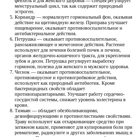
фенхель и для женского здоровья — специя регулирует
менструальный цикл, так как содержит природный
эстроген.
Кориандр — нормализует гормональный фон, оказывая
действие на щитовидную железу. Приправа улучшает
пищеварение, оказывает противовоспалительное и
антибактериальное действия.
Петрушка — оказывает противовоспалительное,
ранозаживляющее и мочегонное действия. Растение
используют для лечения болезней почек и печени,
органов желудочно-кишечного тракта, для укрепления
зубов и десен. Петрушка регулирует выработку
гормонов, полезна для женского и мужского здоровья.
Чеснок — оказывает противовоспалительное,
противовирусное и противогрибковое действия,
используют как природный антибиотик. Кроме
бактерицидных свойств обладает
противопаразитарными. Улучшает работу сердечно-
сосудистой системы, снижает уровень холестерина в
крови.
Тимьян — обладает обезболивающими,
дезинфицирующими и противоглистными свойствами.
Траву используют как отхаркивающее средство при
затяжном кашле, применяют для купирования боли при
ревматизме, радикулите и других заболеваниях мышц и