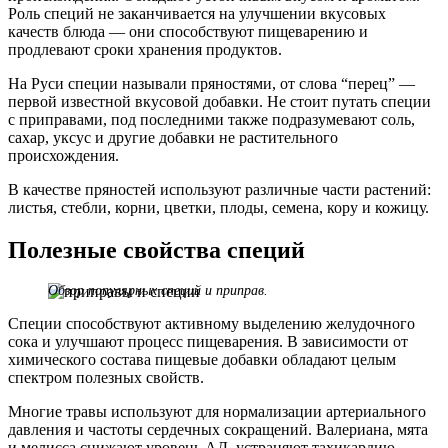
Роль специй не заканчивается на улучшении вкусовых
качеств блюда — они способствуют пищеварению и
продлевают сроки хранения продуктов.
На Руси специи называли пряностями, от слова “перец” —
первой известной вкусовой добавки. Не стоит путать специи
с приправами, под последними также подразумевают соль,
сахар, уксус и другие добавки не растительного
происхождения.
В качестве пряностей используют различные части растений:
листья, стебли, корни, цветки, плоды, семена, кору и кожицу.
Полезные свойства специй
Обзор популярных специй и приправ.
Специи способствуют активному выделению желудочного
сока и улучшают процесс пищеварения. В зависимости от
химического состава пищевые добавки обладают целым
спектром полезных свойств.
Многие травы используют для нормализации артериального
давления и частоты сердечных сокращений. Валериана, мята
и мелисса снижают уровень АД, устраняют тахикардию,