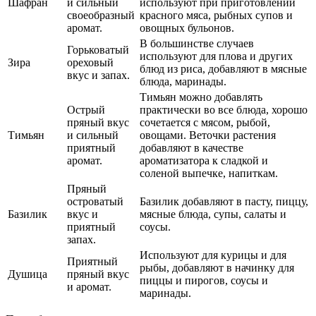
Шафран
и сильный
используют при приготовлении
своеобразный
красного мяса, рыбных супов и
аромат.
овощных бульонов.
В большинстве случаев
Горьковатый
используют для плова и других
Зира
ореховый
блюд из риса, добавляют в мясные
вкус и запах.
блюда, маринады.
Тимьян можно добавлять
Острый
практически во все блюда, хорошо
пряный вкус
сочетается с мясом, рыбой,
Тимьян
и сильный
овощами. Веточки растения
приятный
добавляют в качестве
аромат.
ароматизатора к сладкой и
соленой выпечке, напиткам.
Пряный
островатый
Базилик добавляют в пасту, пиццу,
Базилик
вкус и
мясные блюда, супы, салаты и
приятный
соусы.
запах.
Используют для курицы и для
Приятный
рыбы, добавляют в начинку для
Душица
пряный вкус
пиццы и пирогов, соусы и
и аромат.
маринады.