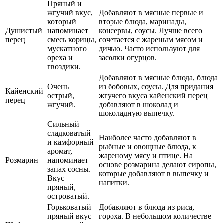
Пряный и
жгучий вкус,
Добавляют в мясные первые и
который
вторые блюда, маринады,
Душистый
напоминает
консервы, соусы. Лучше всего
перец
смесь корицы,
сочетается с жареным мясом и
мускатного
дичью. Часто используют для
ореха и
засолки огурцов.
гвоздики.
Добавляют в мясные блюда, блюда
Очень
из бобовых, соусы. Для придания
Кайенский
острый,
жгучего вкуса кайенский перец
перец
жгучий.
добавляют в шоколад и
шоколадную выпечку.
Сильный
сладковатый
Наиболее часто добавляют в
и камфорный
рыбные и овощные блюда, к
аромат,
жареному мясу и птице. На
Розмарин
напоминает
основе розмарина делают сиропы,
запах сосны.
которые добавляют в выпечку и
Вкус —
напитки.
пряный,
островатый.
Горьковатый
Добавляют в блюда из риса,
пряный вкус
гороха. В небольшом количестве