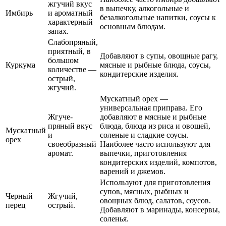
жгучий вкус
в выпечку, алкогольные и
Имбирь
и ароматный
безалкогольные напитки, соусы к
характерный
основным блюдам.
запах.
Слабопряный,
приятный, в
Добавляют в супы, овощные рагу,
большом
Куркума
мясные и рыбные блюда, соусы,
количестве —
кондитерские изделия.
острый,
жгучий.
Мускатный орех —
универсальная приправа. Его
Жгуче-
добавляют в мясные и рыбные
пряный вкус
блюда, блюда из риса и овощей,
Мускатный
и
соленые и сладкие соусы.
орех
своеобразный
Наиболее часто используют для
аромат.
выпечки, приготовления
кондитерских изделий, компотов,
варений и джемов.
Используют для приготовления
супов, мясных, рыбных и
Черный
Жгучий,
овощных блюд, салатов, соусов.
перец
острый.
Добавляют в маринады, консервы,
соленья.