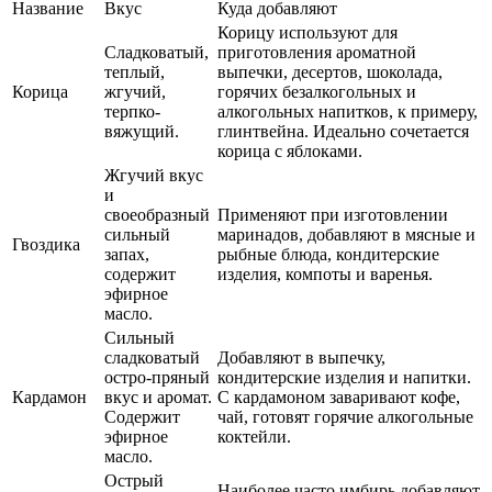
Название
Вкус
Куда добавляют
Корицу используют для
Сладковатый,
приготовления ароматной
теплый,
выпечки, десертов, шоколада,
Корица
жгучий,
горячих безалкогольных и
терпко-
алкогольных напитков, к примеру,
вяжущий.
глинтвейна. Идеально сочетается
корица с яблоками.
Жгучий вкус
и
своеобразный
Применяют при изготовлении
сильный
маринадов, добавляют в мясные и
Гвоздика
запах,
рыбные блюда, кондитерские
содержит
изделия, компоты и варенья.
эфирное
масло.
Сильный
сладковатый
Добавляют в выпечку,
остро-пряный
кондитерские изделия и напитки.
Кардамон
вкус и аромат.
С кардамоном заваривают кофе,
Содержит
чай, готовят горячие алкогольные
эфирное
коктейли.
масло.
Острый
Наиболее часто имбирь добавляют