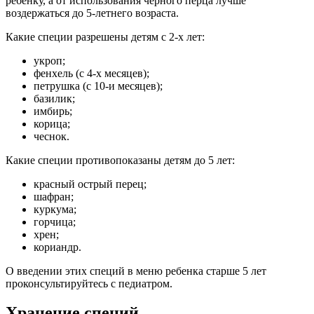
ребенку, а от использования черного перца лучше
воздержаться до 5-летнего возраста.
Какие специи разрешены детям с 2-х лет:
укроп;
фенхель (с 4-х месяцев);
петрушка (с 10-и месяцев);
базилик;
имбирь;
корица;
чеснок.
Какие специи противопоказаны детям до 5 лет:
красный острый перец;
шафран;
куркума;
горчица;
хрен;
кориандр.
О введении этих специй в меню ребенка старше 5 лет
проконсультируйтесь с педиатром.
Хранение специй