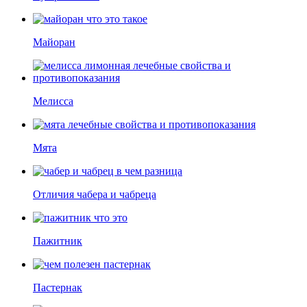
Майоран
Мелисса
Мята
Отличия чабера и чабреца
Пажитник
Пастернак