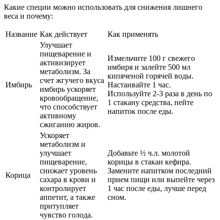
Какие специи можно использовать для снижения лишнего
веса и почему:
Название
Как действует
Как применять
Улучшает
пищеварение и
Измельчите 100 г свежего
активизирует
имбиря и залейте 500 мл
метаболизм. За
кипяченой горячей воды.
счет жгучего вкуса
Имбирь
Настаивайте 1 час.
имбирь ускоряет
Используйте 2-3 раза в день по
кровообращение,
1 стакану средства, пейте
что способствует
напиток после еды.
активному
сжиганию жиров.
Ускоряет
метаболизм и
улучшает
Добавьте ½ ч.л. молотой
пищеварение,
корицы в стакан кефира.
снижает уровень
Замените напитком последний
Корица
сахара в крови и
прием пищи или выпейте через
контролирует
1 час после еды, лучше перед
аппетит, а также
сном.
притупляет
чувство голода.