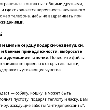
 ограничьте контакты с общими друзьями,
, и где сохраняется вероятность нечаянного
омер телефона, дабы не вздрагивать при
ожиданиями.
й
и и милые сердцу подарки-безделушки,
 и банные принадлежности, выбросьте
ка и домашние тапочки
. Почистите файлы
 клавиши не привело к открытию папки,
удоражить утихающие чувства.
едаст — собаку, кошку, а может быть
полнят пустоту, подарят теплоту и ласку. Вам
тиру, жаждущие заботы “антидепрессанты”,