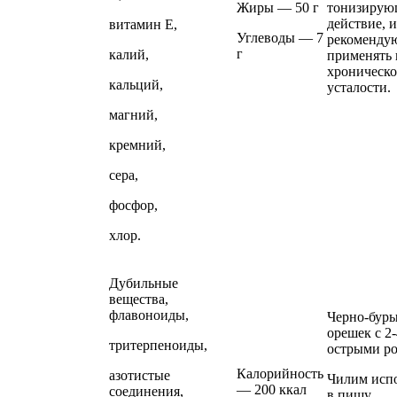
Жиры — 50 г
тонизирую
действие, 
витамин Е,
Углеводы — 7
рекоменду
г
калий,
применять
хроническ
кальций,
усталости.
магний,
кремний,
сера,
фосфор,
хлор.
Дубильные
вещества,
флавоноиды,
Черно-бур
орешек с 2-
тритерпеноиды,
острыми р
Калорийность
азотистые
Чилим исп
— 200 ккал
соединения,
в пищу.