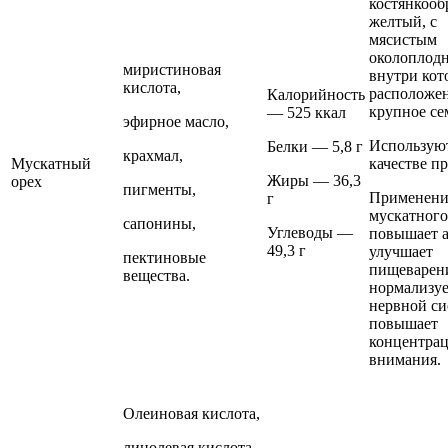
костянкооб
желтый, с
мясистым
околоплод
миристиновая
внутри кот
кислота,
расположе
Калорийность
крупное се
— 525 ккал
эфирное масло,
Использую
Белки — 5,8 г
крахмал,
Мускатный
качестве п
Жиры — 36,3
орех
пигменты,
Применени
г
мускатного
сапонины,
Углеводы —
повышает а
49,3 г
улучшает
пектиновые
пищеварен
вещества.
нормализуе
нервной си
повышает
концентра
внимания.
Олеиновая кислота,
линолевая кислота,