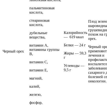
пальмитиновая
кислота,
стеариновая
Плод зелен
кислота,
шаровидны
грушевидн
Калорийность
дубильные
похож на г
— 619 ккал
вещества,
орех.
Белки — 24 г
витамин А,
Черный ор
витамины группы
применяют
Черный орех
Жиры — 59,3
В,
лечения и
г
профилакт
витамин С,
воспалите
Углеводы —
заболевани
9,5 г
витамин Е,
сахарного 
болезней с
магний,
онкологии.
калий,
железо,
фосфор,