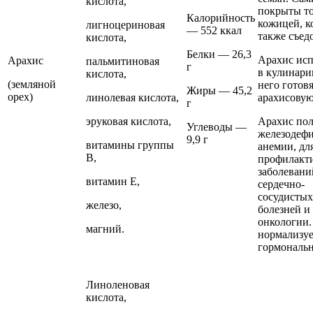
кислота,
покрыты т
Калорийность
кожицей, к
лигноцериновая
— 552 ккал
также съед
кислота,
Белки — 26,3
Арахис ис
Арахис
пальмитиновая
г
в кулинари
кислота,
(земляной
него готов
Жиры — 45,2
орех)
линолевая кислота,
арахисовую
г
эруковая кислота,
Арахис пол
Углеводы —
железодеф
9,9 г
витамины группы
анемии, дл
В,
профилакт
заболевани
витамин Е,
сердечно-
сосудистых
железо,
болезней и
онкологии.
магний.
нормализу
гормональ
Линоленовая
кислота,