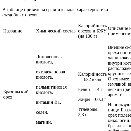
В таблице приведена сравнительная характеристика
съедобных орехов.
Калорийность
Описание 
Название
Химический состав
орехов и БЖУ
применени
(на 100 г)
Внешне ск
ореха напо
Линоленовая
чаши кокос
кислота,
внутри кот
расположе
октадекановая
крупные се
Калорийность
кислота,
Орех имеет
— 682 ккал
земляной в
пальмитиновая
Белки – 14 г
легкий цв
Бразильский
кислота,
аромат.
орех
Жиры – 60,3 г
витамин В1,
Использую
Углеводы –
пищу. Браз
селен,
2,3 г
орех полез
онкологии.
магний,
бразильско
добавляют 