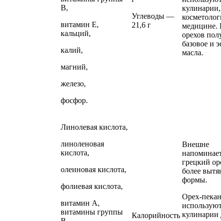
В,
кулинарии,
Углеводы —
косметолог
витамин Е,
21,6 г
медицине. 
кальций,
орехов пол
базовое и 
калий,
масла.
магний,
железо,
фосфор.
Линолевая кислота,
линоленовая
Внешне
кислота,
напоминае
грецкий ор
олеиновая кислота,
более вытя
формы.
фолиевая кислота,
Орех-пека
витамин А,
используют
витамины группы
кулинарии 
Калорийность
В,