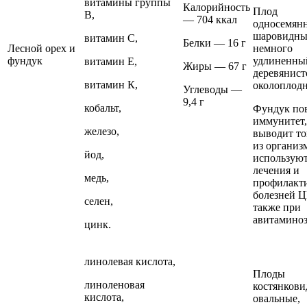
витамины группы
Калорийность
Плод
В,
— 704 ккал
односемян
шаровидны
витамин С,
Белки — 16 г
Лесной орех и
немного
фундук
удлиненны
витамин Е,
Жиры — 67 г
деревянис
витамин К,
околоплодн
Углеводы —
9,4 г
кобальт,
Фундук по
иммунитет,
железо,
выводит т
из организ
йод,
используют
лечения и
медь,
профилакт
болезней Ц
селен,
также при
авитаминоз
цинк.
линолевая кислота,
Плоды
линоленовая
костянкови
кислота,
овальные,