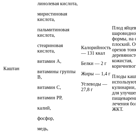
линолевая кислота,
миристиновая
кислота,
Плод яйце
пальмитиновая
шаровидно
кислота,
формы, на 
плоский. О
стеариновая
Калорийность
орехов тонк
кислота,
— 131 ккал
деревянист
кожистая,
витамин А,
Белки — 2 г
коричневог
Каштан
витамины группы
Жиры — 1,4 г
Плоды каш
В,
используют
Углеводы —
витамин С,
кулинарии,
27,8 г
для улучше
витамин РР,
пищеварен
лечения бо
калий,
ЖКТ.
фосфор,
медь,