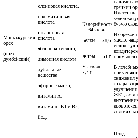
напоминаю
олеиновая кислота,
грецкий ор
Имеют тве
пальмитиновая
зеленовату
кислота,
бурую скор
Калорийность
— 643 ккал
стеариновая
Из орехов 
Маньчжурский
кислота,
масло, чащ
Белки — 28,6
орех
используют
г
яблочная кислота,
кондитерск
(орех
Жиры — 61 г
промышлен
думбейский)
лимонная кислота,
Углеводы —
В лечебных
дубильные
7,7 г
применяют
вещества,
снижения 
сахара в кр
эфирные масла,
улучшения
ЖКТ, оста
витамин А,
внутренни
кровотечен
витамины В1 и В2,
снятия спа
йод.
Плод