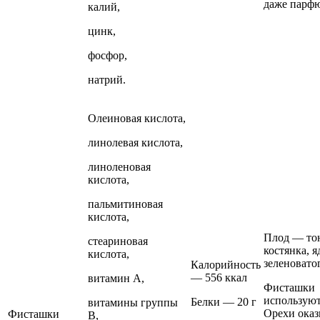
даже парф
калий,
цинк,
фосфор,
натрий.
Олеиновая кислота,
линолевая кислота,
линоленовая
кислота,
пальмитиновая
кислота,
Плод — то
стеариновая
костянка, я
кислота,
зеленоватог
Калорийность
— 556 ккал
витамин А,
Фисташки
используют
Белки — 20 г
витамины группы
Орехи ока
Фисташки
В,