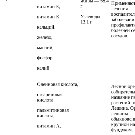
Жиры — 68,4
Применяют
г
витамин Е,
лечения
воспалите
Углеводы —
витамин К,
заболевани
13,1 г
профилакт
кальций,
болезней с
сосудов.
железо,
магний,
фосфор,
калий.
Олеиновая кислота,
Лесной ор
собиратель
стеариновая
название п
кислота,
растений р
Лещина. О
пальмитиновая
лещины
кислота,
обыкновен
крупной н
витамин А,
фундуком.