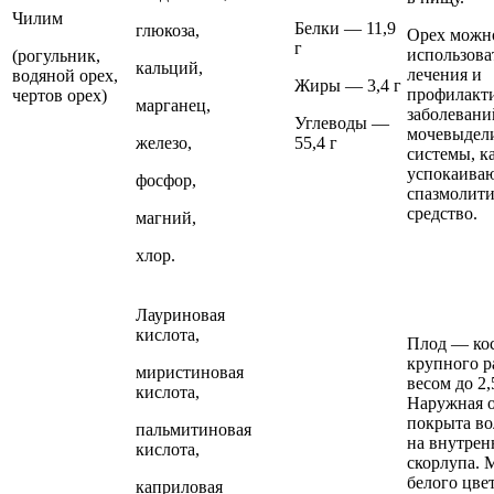
Чилим
Белки — 11,9
глюкоза,
Орех можн
г
использова
(рогульник,
кальций,
лечения и
водяной орех,
Жиры — 3,4 г
профилакт
чертов орех)
марганец,
заболеван
Углеводы —
мочевыдел
железо,
55,4 г
системы, к
успокаива
фосфор,
спазмолити
средство.
магний,
хлор.
Лауриновая
кислота,
Плод — ко
крупного р
миристиновая
весом до 2,5
кислота,
Наружная 
покрыта во
пальмитиновая
на внутре
кислота,
скорлупа. 
белого цвет
каприловая