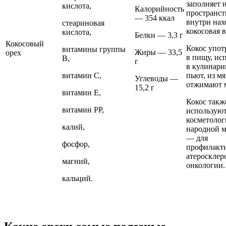
заполняет н
кислота,
Калорийность
пространст
— 354 ккал
внутри нах
стеариновая
кокосовая в
кислота,
Белки — 3,3 г
Кокосовый
Кокос упот
витамины группы
Жиры — 33,5
орех
в пищу, ис
В,
г
в кулинари
витамин С,
пьют, из м
Углеводы —
отжимают 
15,2 г
витамин Е,
Кокос такж
витамин РР,
используют
косметолог
калий,
народной 
— для
фосфор,
профилакт
атеросклеро
магний,
онкологии.
кальций.