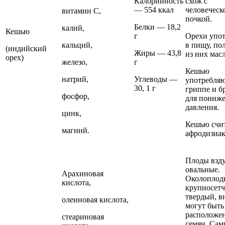
Калорийность
схож с
— 554 ккал
человеческ
витамин С,
почкой.
Белки — 18,2
калий,
Кешью
г
Орехи упо
кальций,
в пищу, по
(индийский
Жиры — 43,8
из них масл
орех)
железо,
г
Кешью
натрий,
Углеводы —
употребля
30, 1 г
гриппе и б
фосфор,
для пониж
давления.
цинк,
Кешью счи
магний.
афродизиак
Плоды взду
овальные.
Арахиновая
Околоплод
кислота,
крупносетч
твердый, в
олеиновая кислота,
могут быть
расположен
стеариновая
семян. Сам