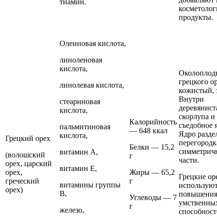
тиамин.
косметолог
продукты.
Олеиновая кислота,
линоленовая
кислота,
Околоплод
грецкого о
линолевая кислота,
кожистый, 
Внутри
стеариновая
деревянист
кислота,
скорлупа и
Калорийность
съедобное 
пальмитиновая
— 648 ккал
Ядро разде
кислота,
Грецкий орех
перегородк
Белки — 15,2
симметрич
витамин А,
(волошский
г
части.
орех, царский
витамин Е,
орех,
Жиры — 65,2
Грецкие ор
греческий
г
витамины группы
используют
орех)
В,
повышени
Углеводы — 7
умственны
г
железо,
способност