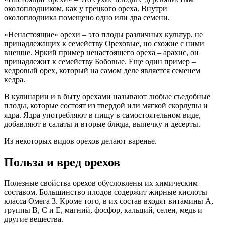
околоплодником, как у грецкого ореха. Внутри
околоплодника помещено одно или два семени.
«Ненастоящие» орехи – это плоды различных культур, не
принадлежащих к семейству Ореховые, но схожие с ними
внешне. Яркий пример ненастоящего ореха – арахис, он
принадлежит к семейству Бобовые. Еще один пример –
кедровый орех, который на самом деле является семенем
кедра.
В кулинарии и в быту орехами называют любые съедобные
плоды, которые состоят из твердой или мягкой скорлупы и
ядра. Ядра употребляют в пищу в самостоятельном виде,
добавляют в салаты и вторые блюда, выпечку и десерты.
Из некоторых видов орехов делают варенье.
Польза и вред орехов
Полезные свойства орехов обусловлены их химическим
составом. Большинство плодов содержит жирные кислоты
класса Омега 3. Кроме того, в их состав входят витамины А,
группы В, С и Е, магний, фосфор, кальций, селен, медь и
другие вещества.