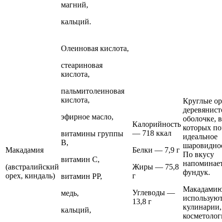
магний,
кальций.
Олеиновая кислота,
стеариновая
кислота,
пальмитолеиновая
кислота,
Круглые ор
деревянист
эфирное масло,
оболочке, 
Калорийность
которых по
— 718 ккал
витамины группы
идеальное
В,
шаровидное
Макадамия
Белки — 7,9 г
По вкусу
витамин С,
напоминае
(австралийский
Жиры — 75,8
фундук.
орех, киндаль)
г
витамин РР,
Макадами
Углеводы —
медь,
используют
13,8 г
кулинарии,
кальций,
косметолог