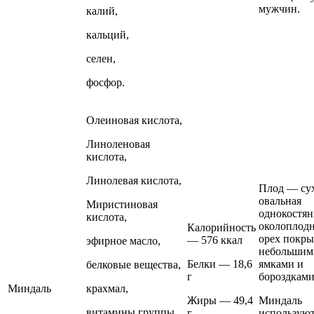
мужчин.
калий,
кальций,
селен,
фосфор.
Олеиновая кислота,
Линоленовая
кислота,
Линолевая кислота,
Плод — су
овальная
Миристиновая
однокостян
кислота,
околоплодн
Калорийность
орех покр
— 576 ккал
эфирное масло,
небольшим
Белки — 18,6
ямками и
белковые вещества,
г
бороздками
Миндаль
крахмал,
Жиры — 49,4
Миндаль
витамины группы
г
используют