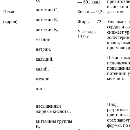
приготовл
— 691 ккал
выпечки и
витамин С,
Пекан
Белки — 9,2 г
десертов.
витамин Е,
(кария)
Жиры — 72 г
Улучшает р
сердца и со
витамин К,
Углеводы —
снижает ур
13,9 г
холестерин
магний,
крови, пом
при малокр
натрий,
Пекан так
кальций,
используют
повышени
калий,
потенции у
мужчин.
железо,
цинк.
Плод —
насыщенные
разросшаяс
жирные кислоты,
цветоножка
орех закру
витамины группы
формы, по
В,