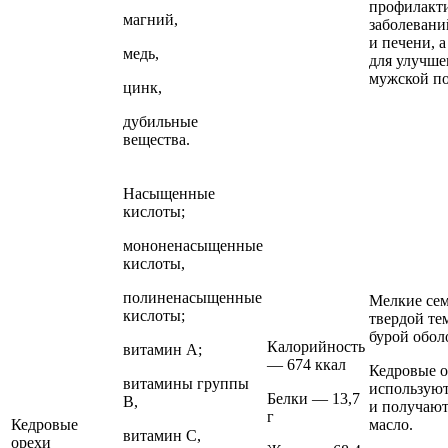
профилакт
магний,
заболевани
и печени, а
медь,
для улучше
мужской п
цинк,
дубильные
вещества.
Насыщенные
кислоты;
мононенасыщенные
кислоты,
полиненасыщенные
Мелкие сем
кислоты;
твердой те
бурой обол
Калорийность
витамин А;
— 674 ккал
Кедровые 
витамины группы
использую
Белки — 13,7
В,
и получают
г
Кедровые
масло.
витамин С,
орехи