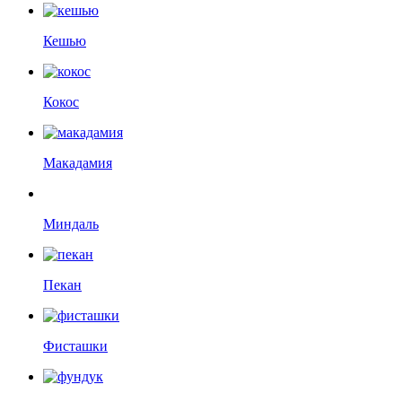
Кешью
Кокос
Макадамия
Миндаль
Пекан
Фисташки