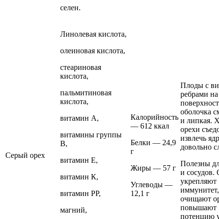
селен.
Линолевая кислота,
олеиновая кислота,
стеариновая
кислота,
Плоды с в
пальмитиновая
ребрами на
кислота,
поверхност
оболочка с
Калорийность
витамин А,
и липкая. 
— 612 ккал
орехи съед
витамины группы
извлечь яд
Белки — 24,9
В,
довольно с
г
Серый орех
витамин Е,
Полезны дл
Жиры — 57 г
и сосудов.
витамин К,
укрепляют
Углеводы —
иммунитет,
витамин РР,
12,1 г
очищают о
повышают
магний,
потенцию 