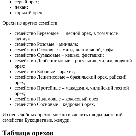
серый орех;
пекан;
горький орех.
Орехи из других семейств:
семейство Березовые — лесной орех, в том числе
фундук.
семейство Розовые – миндаль;
семейство Осоковые – миндаль земляной, чуфа;
семейство Сумаховые – кешью, фисташки;
семейство Дербенниковые – рогульник, чилим, водяной
орех;
семейство Бобовые – арахис;
семейство Лецитисовые – бразильский орех, райский
орех;
семейство Протейные – макадамия, чилийский лесной
орех;
семейство Пальмовые – кокосовый орех;
семейство Сосновые – кедровый орех.
Из несъедобных орехов можно выделить плоды растений
семейства Букоцветные, желуди.
Таблица орехов