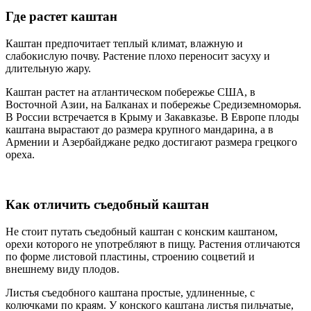
Где растет каштан
Каштан предпочитает теплый климат, влажную и
слабокислую почву. Растение плохо переносит засуху и
длительную жару.
Каштан растет на атлантическом побережье США, в
Восточной Азии, на Балканах и побережье Средиземноморья.
В России встречается в Крыму и Закавказье. В Европе плоды
каштана вырастают до размера крупного мандарина, а в
Армении и Азербайджане редко достигают размера грецкого
ореха.
Как отличить съедобный каштан
Не стоит путать съедобный каштан с конским каштаном,
орехи которого не употребляют в пищу. Растения отличаются
по форме листовой пластины, строению соцветий и
внешнему виду плодов.
Листья съедобного каштана простые, удлиненные, с
колючками по краям. У конского каштана листья пильчатые,