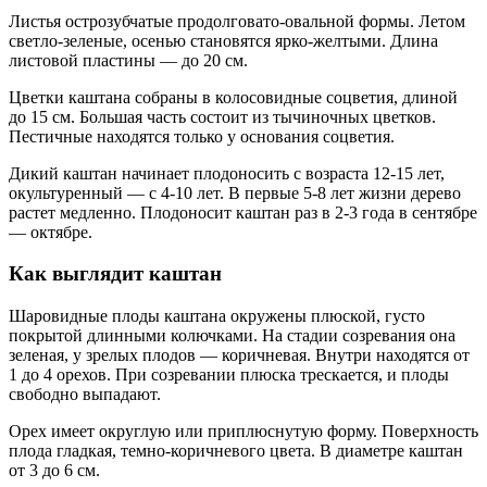
Листья острозубчатые продолговато-овальной формы. Летом
светло-зеленые, осенью становятся ярко-желтыми. Длина
листовой пластины — до 20 см.
Цветки каштана собраны в колосовидные соцветия, длиной
до 15 см. Большая часть состоит из тычиночных цветков.
Пестичные находятся только у основания соцветия.
Дикий каштан начинает плодоносить с возраста 12-15 лет,
окультуренный — с 4-10 лет. В первые 5-8 лет жизни дерево
растет медленно. Плодоносит каштан раз в 2-3 года в сентябре
— октябре.
Как выглядит каштан
Шаровидные плоды каштана окружены плюской, густо
покрытой длинными колючками. На стадии созревания она
зеленая, у зрелых плодов — коричневая. Внутри находятся от
1 до 4 орехов. При созревании плюска трескается, и плоды
свободно выпадают.
Орех имеет округлую или приплюснутую форму. Поверхность
плода гладкая, темно-коричневого цвета. В диаметре каштан
от 3 до 6 см.