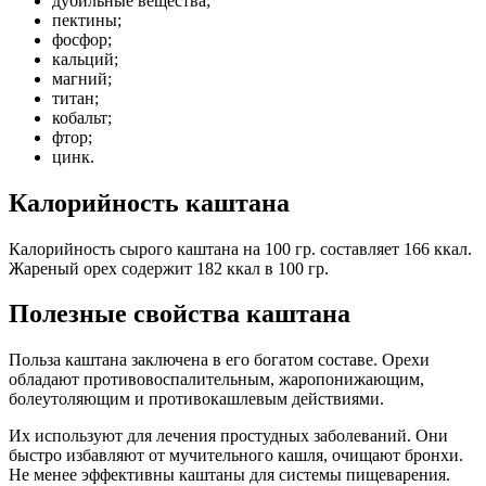
дубильные вещества;
пектины;
фосфор;
кальций;
магний;
титан;
кобальт;
фтор;
цинк.
Калорийность каштана
Калорийность сырого каштана на 100 гр. составляет 166 ккал.
Жареный орех содержит 182 ккал в 100 гр.
Полезные свойства каштана
Польза каштана заключена в его богатом составе. Орехи
обладают противовоспалительным, жаропонижающим,
болеутоляющим и противокашлевым действиями.
Их используют для лечения простудных заболеваний. Они
быстро избавляют от мучительного кашля, очищают бронхи.
Не менее эффективны каштаны для системы пищеварения.