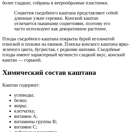
более гладкие, собраны в веерообразные пластинки.
Соцветия съедобного каштана представляют собой
длинные узкие сережки. Конский каштан
отличается пышными соцветиями, поэтому его
часто используют как декоративное растение.
Плоды съедобного каштана покрыты бурой игольчатой
плюской и похожи на ежиков. Плюска конского каштана ярко-
зеленого цвета, бугристая, с редкими шипами. Съедобные
плоды имеют характерный мучнисто сладкий вкус, конский
каштан — горький.
Химический состав каштана
Каштан содержит:
углеводы;
белки;
жиры;
клетчатку;
витамин А;
витамины группы В;
витамин С;