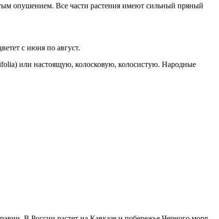
ватым опушением. Все части растения имеют сильный пряный
етет с июня по август.
ifolia) или настоящую, колосковую, колосистую. Народные
авии. В России растет на Кавказе и побережье Черного моря.