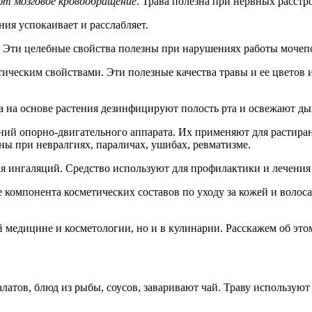
ют мозговое кровообращение
. Трава полезна при нервных расстр
ия успокаивает и расслабляет.
. Эти целебные свойства полезны при нарушениях работы мочеп
ческим свойствами. Эти полезные качества травы и ее цветов и
а на основе растения дезинфицируют полость рта и освежают ды
аний опорно-двигательного аппарата. Их применяют для растир
ны при невралгиях, параличах, ушибах, ревматизме.
ля ингаляций. Средство используют для профилактики и лечения
е компонента косметических составов по уходу за кожей и воло
 медицине и косметологии, но и в кулинарии. Расскажем об это
атов, блюд из рыбы, соусов, заваривают чай. Траву используют