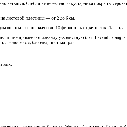
ильно ветвятся. Стебли вечнозеленого кустарника покрыты серо
на листовой пластины — от 2 до 6 см.
ом колоске расположено до 10 фиолетовых цветочков. Лаванда цв
медицине применяют лаванду узколистную (лат. Lavandula angust
нда колосковая, бабочка, цветная трава.
з них:
ечается на территории Европы, Африки, Австралии, Индии и Ар