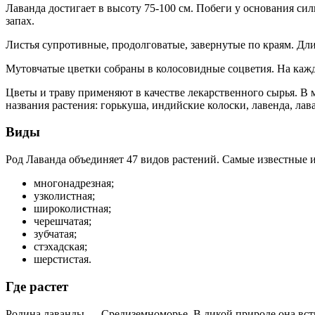
Лаванда достигает в высоту 75-100 см. Побеги у основания с
запах.
Листья супротивные, продолговатые, завернутые по краям. Дли
Мутовчатые цветки собраны в колосовидные соцветия. На кажд
Цветы и траву применяют в качестве лекарственного сырья. В 
названия растения: горькуша, индийские колоски, лавенда, лава
Виды
Род Лаванда объединяет 47 видов растений. Самые известные и
многонадрезная;
узколистная;
широколистная;
черешчатая;
зубчатая;
стэхадская;
шерстистая.
Где растет
Родина лаванды — Средиземноморье. В дикой природе она встр