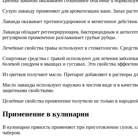
Цветки лаванды оказывают седативное действие и нормализу
Сухую лаванду применяют для ароматизации ванн. Запах растен
Лаванда оказывает противосудорожное и мочегонное действия
Лаванда обладает регенерирующим, бактерицидным и антисепти
регулярном применении разглаживает грубые рубцы.
Лечебные свойства травы используют в стоматологии. Средств
Спиртовые средства с травой используют для лечения заболев
болевой синдром в мышцах и суставах. Эти свойства эффектив
Из цветков получают масло. Препарат добавляют в растворы д
Масло лаванды используют наружно в чистом виде и в качеств
защитными свойствами.
Целебные свойства применение получили не только в народной
Применение в кулинарии
В кулинарии пряность применяют при приготовлении супов, сал
чабером.