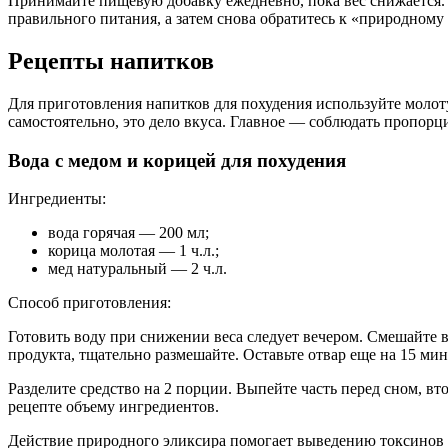
Принимайте пищевую добавку ежедневно, пока вес снижается. Е
правильного питания, а затем снова обратитесь к «природному 
Рецепты напитков
Для приготовления напитков для похудения используйте молот
самостоятельно, это дело вкуса. Главное — соблюдать пропорц
Вода с медом и корицей для похудения
Ингредиенты:
вода горячая — 200 мл;
корица молотая — 1 ч.л.;
мед натуральный — 2 ч.л.
Способ приготовления:
Готовить воду при снижении веса следует вечером. Смешайте во
продукта, тщательно размешайте. Оставьте отвар еще на 15 мин
Разделите средство на 2 порции. Выпейте часть перед сном, в
рецепте объему ингредиентов.
Действие природного эликсира помогает выведению токсинов 