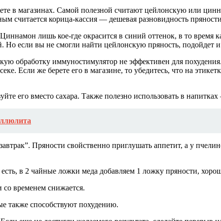
аете в магазинах. Самой полезной считают цейлонскую или цин
ным считается корица-кассия — дешевая разновидность пряности
Циннамон лишь кое-где окрасится в синий оттенок, в то время к
. Но если вы не смогли найти цейлонскую пряность, подойдет и 
кую обработку иммуностимулятор не эффективен для похудения.
ке. Если же берете его в магазине, то убедитесь, что на этикет
уйте его вместо сахара. Также полезно использовать в напитках
еллюлита
автрак”. Пряности свойственно приглушать аппетит, а у пчелин
сть, в 2 чайные ложки меда добавляем 1 ложку пряности, хоро
 со временем снижается.
рые также способствуют похудению.