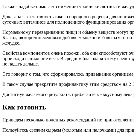
Также снадобье помогает снижению уровня кислотности желудо
Доказана эффективность такого народного рецепта для пониже
суточных витаминов для полноценного функционирования орг
Нормальному перевариванию пищи и обмену веществ могут пре
Благодаря корично-медовым добавкам можно избавиться от пат
желудке.
Свойства компонентов очень похожи, оба они способствуют оч
происходит снижение веса. В среднем благодаря этому средств
не падать дальше.
Это говорит о том, что сформировалось привыкание организма к
В таком случае прекратите профилактику этим средством на 2-3
Достигнув желаемого результата, прибегайте к «вкусному лека
Как готовить
Приведем несколько полезных рекомендаций по приготовлению 
Пользуйтесь свежим сырьем (молотым или палочками) для приго