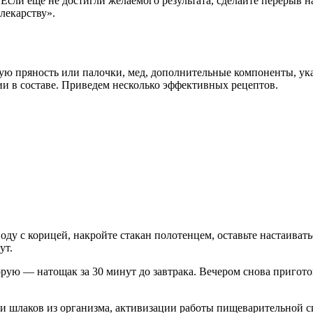
сли еще не достигли желаемого результата, сделайте перерыв н
лекарству».
ую пряность или палочки, мед, дополнительные компоненты, ук
ии в составе. Приведем несколько эффективных рецептов.
ду с корицей, накройте стакан полотенцем, оставьте настаивать
ут.
торую — натощак за 30 минут до завтрака. Вечером снова пригото
и шлаков из организма, активизации работы пищеварительной с