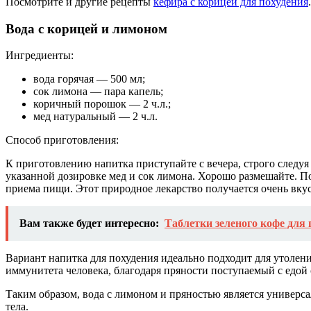
Посмотрите и другие рецепты
кефира с корицей для похудения
.
Вода с корицей и лимоном
Ингредиенты:
вода горячая — 500 мл;
сок лимона — пара капель;
коричный порошок — 2 ч.л.;
мед натуральный — 2 ч.л.
Способ приготовления:
К приготовлению напитка приступайте с вечера, строго следуя 
указанной дозировке мед и сок лимона. Хорошо размешайте. Пос
приема пищи. Этот природное лекарство получается очень вку
Вам также будет интересно:
Таблетки зеленого кофе для 
Вариант напитка для похудения идеально подходит для утолен
иммунитета человека, благодаря пряности поступаемый с едой 
Таким образом, вода с лимоном и пряностью является универс
тела.