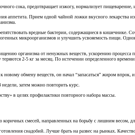
чного сока, предотвращает изжогу, нормализует пищеварение, и
ния аппетита. Прием одной чайной ложки вкусного лекарства из
анизма.
пятствовать вредные бактерии, содержащиеся в кишечнике. Соч
огенных микроорганизмов и улучшить усвояемость пищи. Одновре
ищению организма от ненужных веществ, ускорению процесса пе
у теряются 2-5 кг за месяц. По истечении определенного времени
 новому обмену веществ, он начал “запасаться” жиром впрок, и 
 недели, затем можно повторить курс.
рству» в целях профилактики повторного набора массы.
коричных смесей, направленных на борьбу с лишним весом, для 
товления снадобий. Лучше брать на развес на рынках. Качество