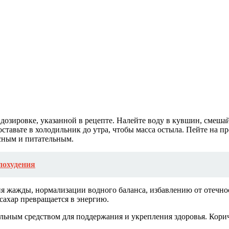
дозировке, указанной в рецепте. Налейте воду в кувшин, смешай
тавьте в холодильник до утра, чтобы масса остыла. Пейте на про
сным и питательным.
похудения
ия жажды, нормализации водного баланса, избавлению от отечн
сахар превращается в энергию.
альным средством для поддержания и укрепления здоровья. Кор