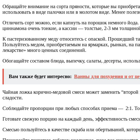
Обращайте внимание на сорта пряности, которые вы приобрет
использовать в виде палочки или в молотом виде. Менее полез
Отличить сорт можно, если капнуть на порошок немного йода. 
циннамона очень тонкие, а кассии — толстые, 2-3 мм толщиной
К пастеризованному меду относитесь с опаской. Прошедший та
Пользуйтесь медом, приобретаемым на ярмарках, рынках, на пасе
лекарстве» много ценных соединений.
Обогащайте составом блюда, выпечку, салаты, десерты, использ
Вам также будет интересно:
Ванны для похудения и от ц
Чайная ложка корично-медовой смеси может заменить “второй з
сладости.
Соблюдайте пропорции при любых способах приема — 2:1. То е
Готовьте свежую порцию на каждый день, эффективность смеси
Смесью пользуйтесь в качестве скраба или обертываний, кото