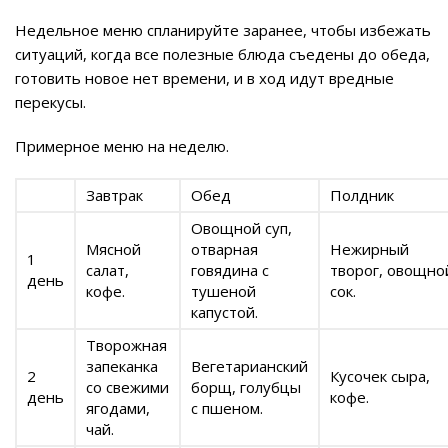
Недельное меню спланируйте заранее, чтобы избежать
ситуаций, когда все полезные блюда съедены до обеда,
готовить новое нет времени, и в ход идут вредные
перекусы.
Примерное меню на неделю.
Завтрак
Обед
Полдник
Овощной суп,
Мясной
отварная
Нежирный
1
салат,
говядина с
творог, овощно
день
кофе.
тушеной
сок.
капустой.
Творожная
запеканка
Вегетарианский
2
Кусочек сыра,
со свежими
борщ, голубцы
день
кофе.
ягодами,
с пшеном.
чай.