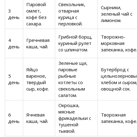
Паровой
Свекольник,
Сырники,
3
омлет,
отварная
зеленый чай с
день
кофе без
курица с
лимоном.
сахара.
перловкой.
Грибной борщ,
Творожно-
4
Гречневая
куриный рулет
морковная
день
каша, чай.
со шпинатом.
запеканка, кофе
Зеленые щи,
Яйцо
паровые
Бутерброд с
5
вареное,
рыбные
цельнозерновы
день
твердый
котлеты со
хлебом и сыром
сыр, кофе.
свекольным
овощной сок.
салатом.
Окрошка,
мясные
6
Ячневая
Творожная
фрикадельки с
день
каша, чай.
запеканка, кофе
тушеной
тыквой.