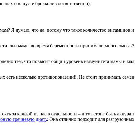
ананах и капусте брокколи соответственно);
? Я думаю, что да, потому что такое количество витаминов и м
о дети, чьи мамы во время беременности принимали много омега-
полезно тем, что повысит общий уровень иммунитета мамы и ма
ых есть несколько противопоказаний. Не стоит принимать семена
оять за каждой из нас в отдельности – и тут стоит быть аккурат
ебную гречневую диету
. Она отлично подходит для разгрузочных