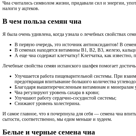
Чиа считались символом жизни, придавали сил и энергии, упот
налоги у ацтеков.
В чем польза семян чиа
Я была очень удивлена, когда узнала о лечебных свойствах сем
В первую очередь, это источник антиоксидантов! В семе
В семенах находятся витамины В1, В2, В3, железо, кальц
А еще чиа содержат клетчатку! Клетчатка, как известно, 
Лечебные свойства семян испанского шалфея помогает достичь 
Улучшается работа пищеварительной системы. При взаимо
предотвращая впитывание большого количества углеводо
Благодаря вышеперечисленным витаминам и минералам укре
Чиа регулируют уровень сахара в крови;
Улучшают работу сердечно-сосудистой системы;
Снижают уровень холестерина.
И самое главное, что я почерпнула для себя — семена чиа впит
сытости, соответственно, мы едим меньше и худеем.
Белые и черные семена чиа