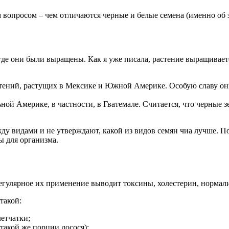
м вопросом – чем отличаются черные и белые семена (именно об 
ом, где они были выращены. Как я уже писала, растение выращи
тений, растущих в Мексике и Южной Америке. Особую славу они
ной Америке, в частности, в Гватемале. Считается, что черные
ду видами и не утверждают, какой из видов семян чиа лучше. П
ы для организма.
гулярное их применение выводит токсины, холестерин, нормали
 такой:
етчатки;
такой же порции лосося);