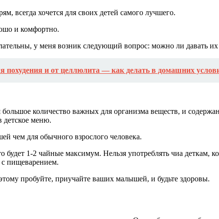
м, всегда хочется для своих детей самого лучшего.
рошо и комфортно.
желательны, у меня возник следующий вопрос: можно ли давать их
 похудения и от целлюлита — как делать в домашних услови
я большое количество важных для организма веществ, и содержа
 детское меню.
шей чем для обычного взрослого человека.
это будет 1-2 чайные максимум. Нельзя употреблять чиа деткам,
 с пищеварением.
Поэтому пробуйте, приучайте ваших малышей, и будьте здоровы.