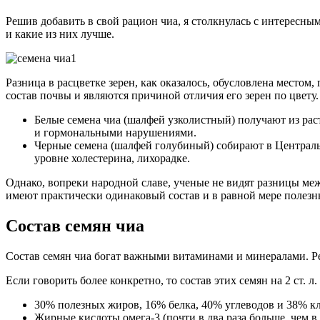
Решив добавить в свой рацион чиа, я столкнулась с интересны
и какие из них лучше.
Разница в расцветке зерен, как оказалось, обусловлена мест
состав почвы и являются причиной отличия его зерен по цвету.
Белые семена чиа (шалфей узколистный) получают из рас
и гормональными нарушениями.
Черные семена (шалфей голубиный) собирают в Централь
уровне холестерина, лихорадке.
Однако, вопреки народной славе, ученые не видят разницы меж
имеют практически одинаковый состав и в равной мере полезн
Состав семян чиа
Состав семян чиа богат важными витаминами и минералами. Ре
Если говорить более конкретно, то состав этих семян на 2 ст. л.
30% полезных жиров, 16% белка, 40% углеводов и 38% кл
Жирные кислоты омега-3 (почти в два раза больше, чем в 