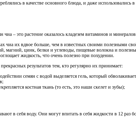
реблялись в качестве основного блюда, и даже использовались в
ян чиа – это растение оказалось кладезем витаминов и минералов
нах чиа их вдвое больше, чем в известных своими полезными сво
ий, магний, цинк, белки и углеводы, пищевые волокна и полезн
поглощает жидкость, что очень полезно при похудении.
прекрасных результатов тем, кто регулярно их принимает:
действии семян с водой выделяется гель, который обволакивает
в;
пляется костная ткань (то есть, это наши скелет и зубы);
ывают в себя воду. Они могут впитать в себя жидкости в 12 раз