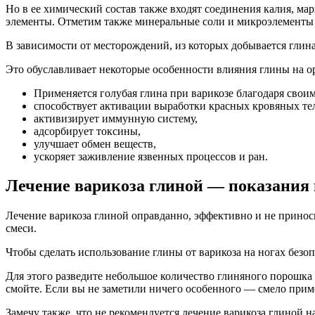
Но в ее химический состав также входят соединения калия, марг
элементы. Отметим также минеральные соли и микроэлементы 
В зависимости от месторождений, из которых добывается глина,
Это обуславливает некоторые особенности влияния глины на о
Применяется голубая глина при варикозе благодаря свои
способствует активации выработки красных кровяных тел
активизирует иммунную систему,
адсорбирует токсины,
улучшает обмен веществ,
ускоряет заживление язвенных процессов и ран.
Лечение варикоза глиной — показания
Лечение варикоза глиной оправданно, эффективно и не прино
смеси.
Чтобы сделать использование глины от варикоза на ногах безоп
Для этого разведите небольшое количество глиняного порошка с
смойте. Если вы не заметили ничего особенного — смело приме
Замечу также, что не рекомендуется лечение варикоза глино