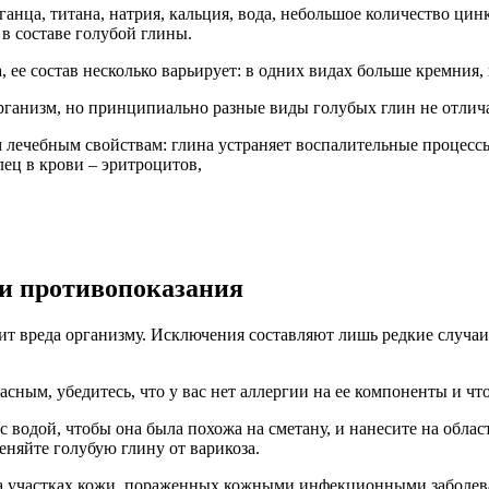
анца, титана, натрия, кальция, вода, небольшое количество цинк
в составе голубой глины.
 ее состав несколько варьирует: в одних видах больше кремния, 
рганизм, но принципиально разные виды голубых глин не отлич
м лечебным свойствам: глина устраняет воспалительные процесс
ец в крови – эритроцитов,
 и противопоказания
сит вреда организму. Исключения составляют лишь редкие случ
асным, убедитесь, что у вас нет аллергии на ее компоненты и ч
 водой, чтобы она была похожа на сметану, и нанесите на област
няйте голубую глину от варикоза.
й на участках кожи, пораженных кожными инфекционными заболе