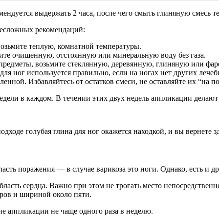
ендуется выдержать 2 часа, после чего смыть глиняную смесь т
несложных рекомендаций:
возьмите теплую, комнатной температуры.
ите очищенную, отстоянную или минеральную воду без газа.
 предметы, возьмите стеклянную, деревянную, глиняную или фар
для ног используется правильно, если на ногах нет других лече
енной. Избавляйтесь от остатков смеси, не оставляйте их “на п
недели в каждом. В течении этих двух недель аппликации делают
одходе голубая глина для ног окажется находкой, и вы вернете
сть поражения — в случае варикоза это ноги. Однако, есть и др
асть сердца. Важно при этом не трогать место непосредственно
ров и шириной около пяти.
кие аппликации не чаще одного раза в неделю.