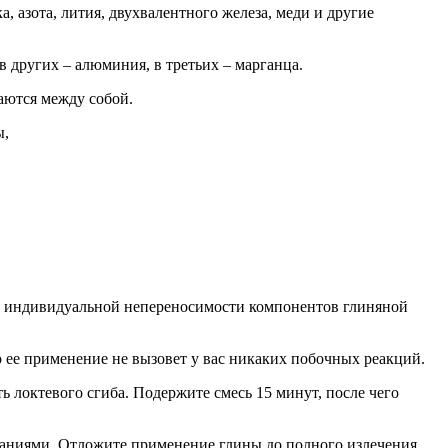
а, азота, лития, двухвалентного железа, меди и другие
в других – алюминия, в третьих – марганца.
аются между собой.
ы,
аи индивидуальной непереносимости компонентов глиняной
то ее применение не вызовет у вас никаких побочных реакций.
ь локтевого сгиба. Подержите смесь 15 минут, после чего
ваниями. Отложите применение глины до полного излечения.