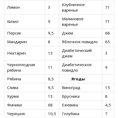
Клубничное
Лимон
3
71
варенье
Малиновое
Кизил
9
71
варенье
Персик
9,5
Джем
68
Мандарин
8
Яблочное повидло
65
Диабетический
Нектарин
13
3
джем
Черноплодная
Диабетическое
11
9
рябина
повидло
Рябина
8,5
Ягоды
Слива
9,5
Виноград
15
Хурма
13
Брусника
8
Финики
68
Ежевика
4,5
Черешня
10,5
Голубика
7