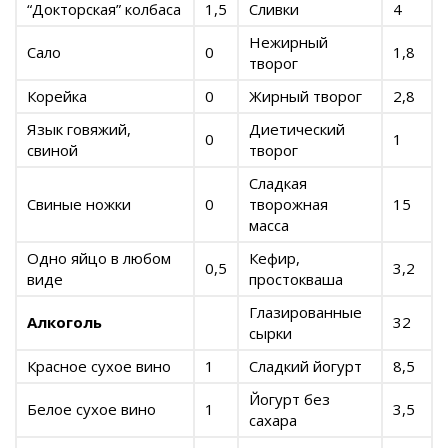
“Докторская” колбаса
1,5
Сливки
4
Нежирный
Сало
0
1,8
творог
Корейка
0
Жирный творог
2,8
Язык говяжий,
Диетический
0
1
свиной
творог
Сладкая
Свиные ножки
0
творожная
15
масса
Одно яйцо в любом
Кефир,
0,5
3,2
виде
простокваша
Глазированные
Алкоголь
32
сырки
Красное сухое вино
1
Сладкий йогурт
8,5
Йогурт без
Белое сухое вино
1
3,5
сахара