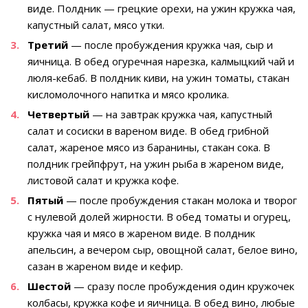
виде. Полдник — грецкие орехи, на ужин кружка чая,
капустный салат, мясо утки.
Третий
— после пробуждения кружка чая, сыр и
яичница. В обед огуречная нарезка, калмыцкий чай и
люля-кебаб. В полдник киви, на ужин томаты, стакан
кисломолочного напитка и мясо кролика.
Четвертый
— на завтрак кружка чая, капустный
салат и сосиски в вареном виде. В обед грибной
салат, жареное мясо из баранины, стакан сока. В
полдник грейпфрут, на ужин рыба в жареном виде,
листовой салат и кружка кофе.
Пятый
— после пробуждения стакан молока и творог
с нулевой долей жирности. В обед томаты и огурец,
кружка чая и мясо в жареном виде. В полдник
апельсин, а вечером сыр, овощной салат, белое вино,
сазан в жареном виде и кефир.
Шестой
— сразу после пробуждения один кружочек
колбасы, кружка кофе и яичница. В обед вино, любые