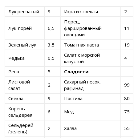
Лук репчатый
9
Икра из свеклы
2
Перец,
Лук-порей
6,5
фаршированный
11
овощами
Зеленый лук
3,5
Томатная паста
19
Салат с морской
Редька
6,5
4
капустой
Репа
5
Сладости
Листовой
Сахарный песок,
2
99
салат
рафинад
Свекла
9
Пастила
80
Корень
6
Мед
75
сельдерея
Сельдерей
2
Халва
55
(зелень)