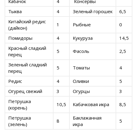
Кабачок
4
Консервы
Тыква
4
Зеленый горошек
6,5
Китайский редис
1
Рыбные
0
(дайкон)
Помидоры
4
Кукуруза
14,5
Красный сладкий
5
Фасоль
2,5
перец
Зеленый сладкий
5
Томаты
4
перец
Редис
4
Оливки
5
Огурец свежий
3
Огурцы
3
Петрушка
10,5
Кабачковая икра
8,5
(корень)
Петрушка
Баклажанная
8
5
(зелень)
икра