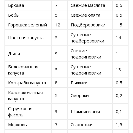
Брюква
7
Свежие маслята
0,5
Бобы
5
Свежие опята
0,5
Горошек зеленый
12
Подберезовики
1,5
Сушеные
Цветная капуста
5
14
подберезовики
Свежие
Дыня
9
1
подосиновики
Белокочанная
Сушеные
5
13
капуста
подосиновики
Кольраби капуста
8
Рыжики
0,5
Краснокочанная
5
Сморчки
0,2
капуста
Стручковая
3
Шампиньоны
0,1
фасоль
Морковь
7
Сыроежки
1,5