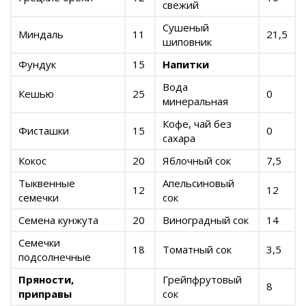
свежий
Сушеный
Миндаль
11
21,5
шиповник
Фундук
15
Напитки
Вода
Кешью
25
0
минеральная
Кофе, чай без
Фисташки
15
0
сахара
Кокос
20
Яблочный сок
7,5
Тыквенные
Апельсиновый
12
12
семечки
сок
Семена кунжута
20
Виноградный сок
14
Семечки
18
Томатный сок
3,5
подсолнечные
Пряности,
Грейпфрутовый
8
приправы
сок