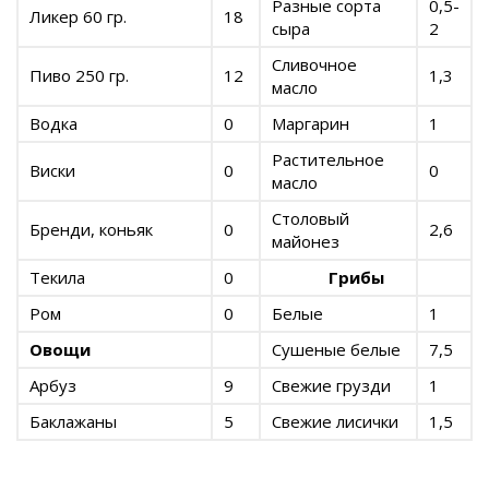
Разные сорта
0,5-
Ликер 60 гр.
18
сыра
2
Сливочное
Пиво 250 гр.
12
1,3
масло
Водка
0
Маргарин
1
Растительное
Виски
0
0
масло
Столовый
Бренди, коньяк
0
2,6
майонез
Текила
0
Грибы
Ром
0
Белые
1
Овощи
Сушеные белые
7,5
Арбуз
9
Свежие грузди
1
Баклажаны
5
Свежие лисички
1,5