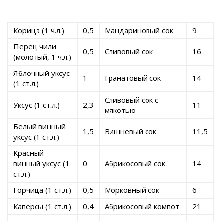
Корица (1 ч.л.)
0,5
Мандариновый сок
9
Перец чили
0,5
Сливовый сок
16
(молотый, 1 ч.л.)
Яблочный уксус
1
Гранатовый сок
14
(1 ст.л.)
Сливовый сок с
Уксус (1 ст.л.)
2,3
11
мякотью
Белый винный
1,5
Вишневый сок
11,5
уксус (1 ст.л.)
Красный
винный уксус (1
0
Абрикосовый сок
14
ст.л.)
Горчица (1 ст.л.)
0,5
Морковный сок
6
Каперсы (1 ст.л.)
0,4
Абрикосовый компот
21