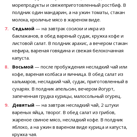
морепродукты и свежеприготовленный ростбиф. В
полдник один мандарин, а на ужин томаты, стакан
молока, кроличье мясо в жареном виде.
Седьмой
— на завтрак сосиски и икра из
баклажанов, в обед вареный судак, кружка кофе и
листовой салат. В полдник арахис, а вечером стакан
кефира, вареная говядина и свежая белокочанная
капуста.
Восьмой
— после пробуждения несладкий чай или
кофе, вареная колбаса и яичница. В обед салат из
кальмаров, несладкий чай, судак, приготовленный в
сухарях. В полдник апельсин, вечером йогурт,
запеченная грудка курицы, малосольный огурец.
Девятый
— на завтрак несладкий чай, 2 штуки
вареных яйца, творог. В обед салат из грибов,
жареное свиное мясо, несладкий кофе. В полдник
яблоко, а на ужин в вареном виде курица и капуста,
кружка чая.