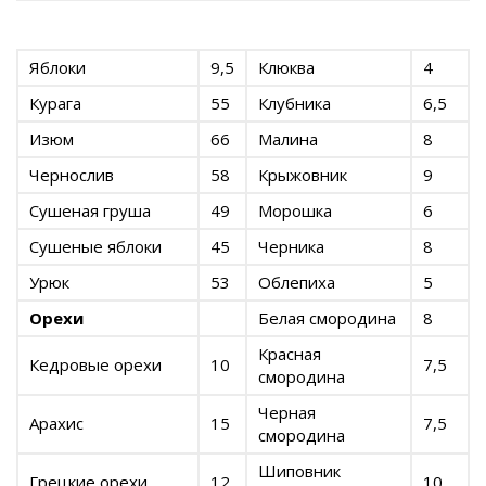
Яблоки
9,5
Клюква
4
Курага
55
Клубника
6,5
Изюм
66
Малина
8
Чернослив
58
Крыжовник
9
Сушеная груша
49
Морошка
6
Сушеные яблоки
45
Черника
8
Урюк
53
Облепиха
5
Орехи
Белая смородина
8
Красная
Кедровые орехи
10
7,5
смородина
Черная
Арахис
15
7,5
смородина
Шиповник
Грецкие орехи
12
10