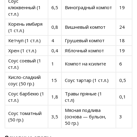
Соус
клюквенный (1
6,5
Виноградный компот
19
ст.л.)
Корень имбиря
0,8
Вишневый компот
24
(1 ст.л.)
Кетчуп (1 ст.л.)
4
Грушевый компот
18
Хрен (1 ст.л.)
0,4
Яблочный компот
19
Соус соевый (1
1
Компот на ксилите
6
ст.л.)
Кисло-сладкий
15
Соус тартар (1 ст.л.)
0,5
соус (50 гр.)
Соус барбекю (1
Травы пряные (1
1,8
0,1
ст.л.)
ст.л)
Мясная подлива
Соус томатный
3,5
(основа — бульон,
3
(50 гр.)
50 гр.)