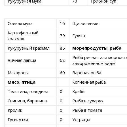
Кукурузная мука
70
Грибной суп
Соевая мука
16
Щи зеленые
Картофельный
79
Гуляш
крахмал
Кукурузный крахмал
85
Морепродукты, рыба
Рыба речная или морская 
Яичная лапша
68
замороженном виде
Макароны
69
Вареная рыба
Мясо, птица
Копченная рыба
Телятина, говядина
0
Крабы
Свинина, баранина
0
Рыба в сухарях
Кролик
0
Рыба в томате
Гуси, утки
0
Устрицы