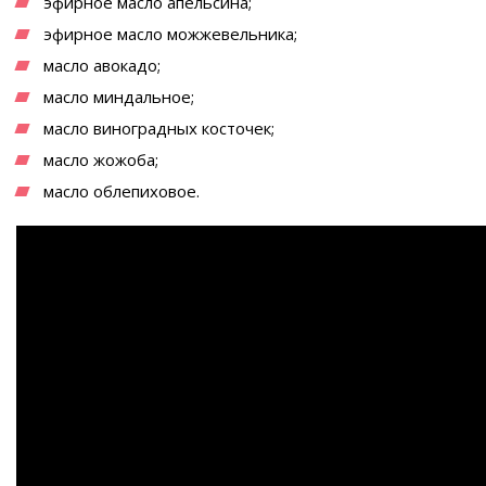
эфирное масло апельсина;
эфирное масло можжевельника;
масло авокадо;
масло миндальное;
масло виноградных косточек;
масло жожоба;
масло облепиховое.