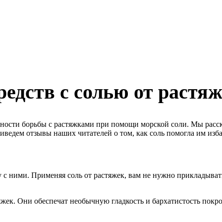
едств с солью от растя
жности борьбы с растяжками при помощи морской соли. Мы расс
ведем отзывы наших читателей о том, как соль помогла им избав
бу с ними. Применяя соль от растяжек, вам не нужно прикладыва
яжек. Они обеспечат необычную гладкость и бархатистость пок