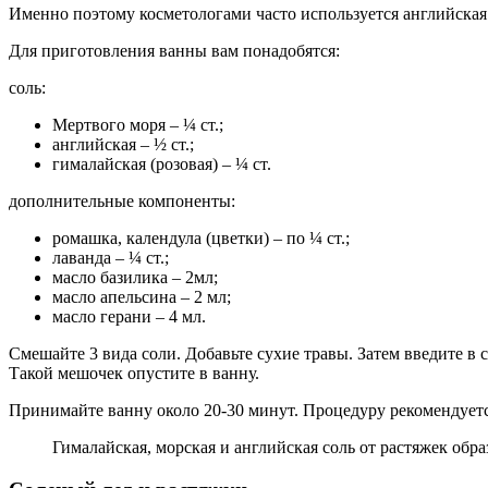
Именно поэтому косметологами часто используется английская 
Для приготовления ванны вам понадобятся:
соль:
Мертвого моря – ¼ ст.;
английская – ½ ст.;
гималайская (розовая) – ¼ ст.
дополнительные компоненты:
ромашка, календула (цветки) – по ¼ ст.;
лаванда – ¼ ст.;
масло базилика – 2мл;
масло апельсина – 2 мл;
масло герани – 4 мл.
Смешайте 3 вида соли. Добавьте сухие травы. Затем введите в
Такой мешочек опустите в ванну.
Принимайте ванну около 20-30 минут. Процедуру рекомендуется
Гималайская, морская и английская соль от растяжек об