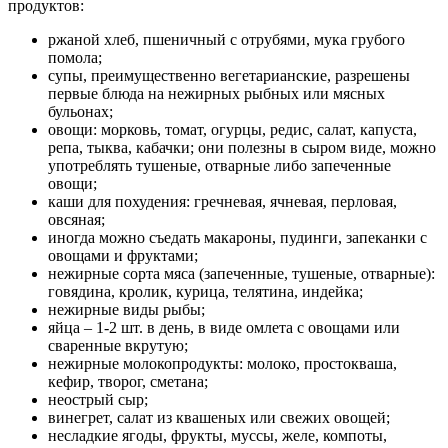
продуктов:
ржаной хлеб, пшеничный с отрубями, мука грубого
помола;
супы, преимущественно вегетарианские, разрешены
первые блюда на нежирных рыбных или мясных
бульонах;
овощи: морковь, томат, огурцы, редис, салат, капуста,
репа, тыква, кабачки; они полезны в сыром виде, можно
употреблять тушеные, отварные либо запеченные
овощи;
каши для похудения: гречневая, ячневая, перловая,
овсяная;
иногда можно съедать макароны, пудинги, запеканки с
овощами и фруктами;
нежирные сорта мяса (запеченные, тушеные, отварные):
говядина, кролик, курица, телятина, индейка;
нежирные виды рыбы;
яйца – 1-2 шт. в день, в виде омлета с овощами или
сваренные вкрутую;
нежирные молокопродукты: молоко, простокваша,
кефир, творог, сметана;
неострый сыр;
винегрет, салат из квашеных или свежих овощей;
несладкие ягоды, фрукты, муссы, желе, компоты,