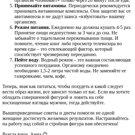
организм «понимает» только через 20 минут после еды.
Принимайте витамины
. Периодически рекомендуется
принимать витаминные комплексы. Они защитят вас от
авитаминоза и не дадут шанса «взбунтовать» вашему
организму.
Режим питания.
Ежедневно вы должны кушать 4-5 раз.
Принятие пищи недопустимо за 3 часа до сна. Не
забывайте о тщательном пережевывании пищи. И
помните, чтение книг либо просмотр телевизора во
время еды – это отвлекающий фактор, который
способствует чрезмерному перееданию.
Пейте воду
. Водный режим – это важная составляющая
успешного похудания. Организму ежедневно
необходимо 1,5-2 литра чистой воды. Не заменяйте ее
газировками, чаем, кофе.
Теперь, зная как питаться, чтобы похудеть и какой следует
вести образ жизни, все зависит только от вас. Если вы хотите
обладать совершенной фигурой и ловить на себе
восхищенные взгляды мужчин, тогда действуйте.
Вышеприведенные советы и диеты помогли не одной
женщине достигнуть желаемых результатов. Настраивайтесь
на работу над собой и стройная фигура вам обеспечена!
Всегда ваша, Анна 😉