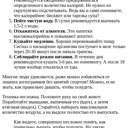
Рекомендуется ежедневно придерживаться
определенного количества калорий. Не нужно их
скрупулезно подсчитывать. Ведь вы и сами понимаете,
что калорийнее: бисквит или тарелка супа?
Пейте чистую воду.
В сутки рекомендуется выпивать
1,5-2 л воды.
Откажитесь от алкоголя.
Эти напитки
высококалорийны и повышают аппетит.
Кушайте медленно.
Хорошо пережевывайте пищу.
Сигнал о насыщении организма поступает в мозг только
через 20-30 минут после начала трапезы.
Соблюдайте режим питания.
В течении дня
рекомендуется кушать 5-6 раз, но понемногу. А после 18
лучше вообще отказаться от еды.
Многие люди удивляются, разве можно избавляться от
лишних килограммов без занятий спортом? Можно, если
знать, как правильно дышать, чтобы похудеть.
Техника несложна. Положите руку на свой живот.
Поработайте мышцами, выпячивая его (вдох), а затем
втягивая (выдох). Старайтесь набирать максимальное
количество воздуха, а на выдохе полностью его выпускать.
Как видите, совершенно несложно понять, как
правильно дышать, чтобы похудеть. Но такую