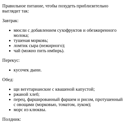
Правильное питание, чтобы похудеть приблизительно
выглядит так:
Завтрак:
мюсли с добавлением сухофруктов и обезжиренного
молока;
тушеная морковь;
ломтик сыра (нежирного);
чай (можно пить имбирь).
Перекус:
кусочек дыни.
Обед:
щи вегетарианские с квашеной капустой;
ржаной хлеб;
перец, фаршированный фаршем и рисом, протушенный
с овощами (морковью, томатом, луком);
морс из клюквы.
Полдник: