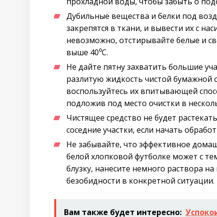
прохладной воды, чтобы забыть о под
Дубильные вещества и белки под воз
закрепятся в ткани, и вывести их с на
невозможно, отстирывайте белые и св
выше 40⁰С.
Не дайте пятну захватить большие уч
разлитую жидкость чистой бумажной с
воспользуйтесь их впитывающей спос
подложив под место очистки в несколь
Чистящее средство не будет растекат
соседние участки, если начать обработ
Не забывайте, что эффективное домаш
белой хлопковой футболке может с т
блузку, нанесите немного раствора на
безобидности в конкретной ситуации.
Вам также будет интересно:
Успоко