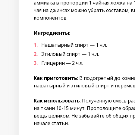
аммиака в пропорции 1 чайная ложка на 
чая на джинсах можно убрать составом,
компонентов.
Ингредиенты
:
Нашатырный спирт — 1 ч.л.
Этиловый спирт — 1 ч.л.
Глицерин — 2 ч.л.
Как приготовить
: В подогретый до ком
нашатырный и этиловый спирт и переме
Как использовать
: Полученную смесь ра
на ткани 10-15 минут. Прополощите обра
вещь целиком. Не забывайте об общих п
начале статьи.