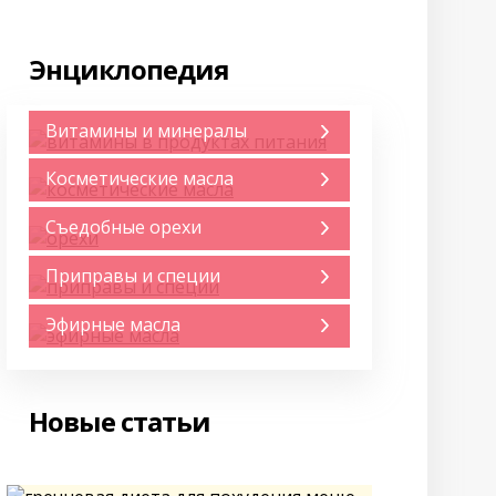
Энциклопедия
Витамины и минералы
Косметические масла
Съедобные орехи
Приправы и специи
Эфирные масла
Новые статьи