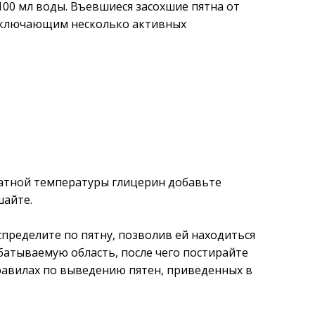
100 мл воды. Въевшиеся засохшие пятна от
 включающим несколько активных
натной температуры глицерин добавьте
шайте.
спределите по пятну, позволив ей находиться
батываемую область, после чего постирайте
равилах по выведению пятен, приведенных в