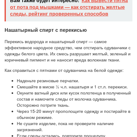
Вам также будет интересно:
Как вывести пятна
от пота под мышками — как отстирать желтые
следы, рейтинг проверенных способов
Нашатырный спирт с перекисью
Перекись водорода и нашатырный спирт — самое
эффективное народное средство, чем отстирать одуванчики с
одежды белого цвета. Их смесь разрушает желтый, зеленый и
коричневый пигмент и не наносит вреда волокнам ткани.
Как справиться с пятнами от одуванчика на белой одежде:
Наденьте резиновые перчатки.
Смешайте в миске ½ ч.л. нашатыря и 1 ст.л. перекиси.
Окуните ватный диск или кусок полотенца в полученный
состав и намочите следы от молочка одуванчика.
Осторожно потрите ткань.
Через 15-20 минут прополощите одежду и постирайте в
обычном режиме.
Не сушите изделие, пока не проверите наличие
загрязнений.
Если следы остались, повторите процедуру.