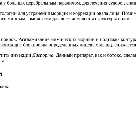
 у больных церебральным параличом, для лечения судорог, спа
тологии для устранения морщин и коррекции овала лица. Поми
 витаминным комплексом для восстановления структуры волос.
покров. Разглаживание мимических морщин и подтяжка контура 
происходит блокировка определенных лицевых мышц, снижается 
етить инъекции
Диспорта
. Данный препарат, как и ботокс, сдел
та.
м
адок: