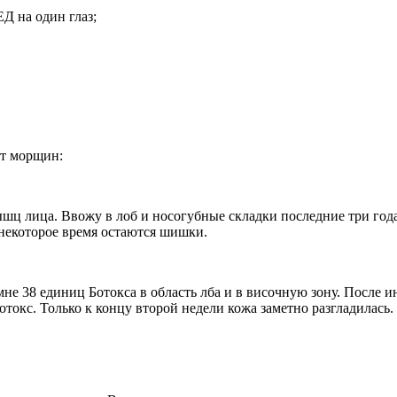
ЕД на один глаз;
от морщин:
шц лица. Ввожу в лоб и носогубные складки последние три года
некоторое время остаются шишки.
не 38 единиц Ботокса в область лба и в височную зону. После и
Ботокс. Только к концу второй недели кожа заметно разгладилас