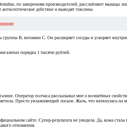
otuline, по заверениям производителей, расслабляют мышцы ли
т антисептическое действие и выводят токсины.
морщин
ы группы В, витамин С. Он расширяет сосуды и ускоряет внут
агазинах порядка 1 тысячи рублей.
газине. Оператор полчаса рассказывал мне о волшебных свойств
 заметила. Просто увлажняющий лосьон. Жаль, что наткнулась на
официальном сайте. Супер-результата не увидела. Да, кожа стал
какого отношения.