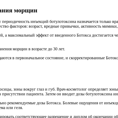
вания морщин
у периодичность инъекций ботулотоксина назначается только вра
ство факторов: возраст, вредные привычки, активность мимики, с
й, а максимальный эффект от введенного Ботокса достигается че
нения морщин в возрасте до 30 лет.
аются в первоначальное состояние, и скорректированные Бото
осицы, зоны вокруг глаз и губ. Врач-косметолог определяет зон
в присутствии пациента. Затем он вводит дозы ботулотоксина и
ьно рекомендуемые дозы Ботокса. Болевые ощущения от инъекц
ма или геля.
ировать соответствующее разрешение и диплом об окончании обу