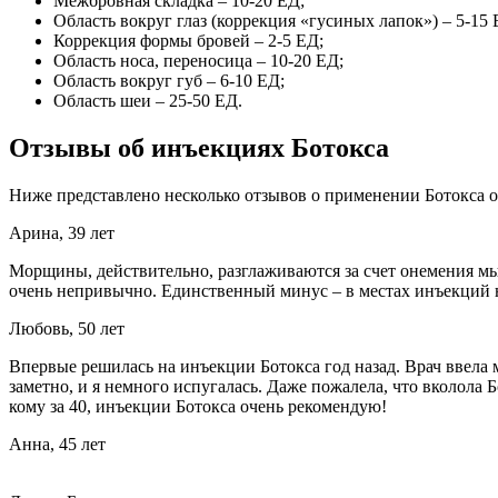
Межбровная складка – 10-20 ЕД;
Область вокруг глаз (коррекция «гусиных лапок») – 5-15 
Коррекция формы бровей – 2-5 ЕД;
Область носа, переносица – 10-20 ЕД;
Область вокруг губ – 6-10 ЕД;
Область шеи – 25-50 ЕД.
Отзывы об инъекциях Ботокса
Ниже представлено несколько отзывов о применении Ботокса 
Арина, 39 лет
Морщины, действительно, разглаживаются за счет онемения мы
очень непривычно. Единственный минус – в местах инъекций 
Любовь, 50 лет
Впервые решилась на инъекции Ботокса год назад. Врач ввела м
заметно, и я немного испугалась. Даже пожалела, что вколола 
кому за 40, инъекции Ботокса очень рекомендую!
Анна, 45 лет