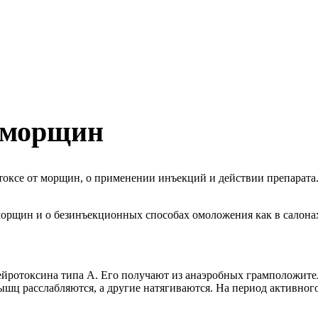
т морщин
Ботоксе от морщин, о применении инъекций и действии препарат
орщин и о безинъекционных способах омоложения как в салонах
нейротоксина типа А. Его получают из анаэробных грамположит
ышц расслабляются, а другие натягиваются. На период активног