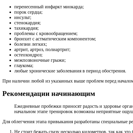
перенесенный инфаркт миокарда;
порок сердца;
инсульт;
стенокардия;
тахикардия;
проблемы с кровообращением;
бронхит с астматическим компонентом;
болезни легких;
артрит, артроз, полиартрит;
остеохондроз;
межпозвоночные грыжи;
глаукома;
любые хронические заболевания в период обострения.
При наличии любой из указанных выше проблем перед началом
Рекомендации начинающим
Ежедневные пробежки приносят радость и здоровье органи
начальном этапе тренировок возможны неприятные ощуще
Для облегчения этапа привыкания разработаны специальные ре
Не стоит бежать сразу несколько километров, так как эт