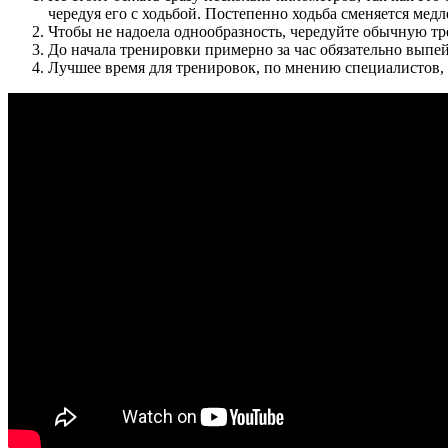
чередуя его с ходьбой. Постепенно ходьба сменяется мед
Чтобы не надоела однообразность, чередуйте обычную тре
До начала тренировки примерно за час обязательно выпей
Лучшее время для тренировок, по мнению специалистов, 06: