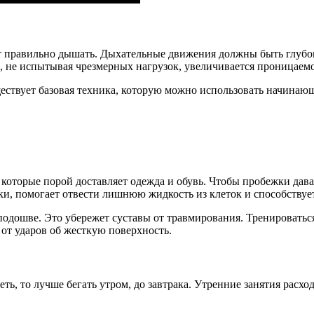
ет правильно дышать. Дыхательные движения должны быть глуб
о, не испытывая чрезмерных нагрузок, увеличивается проницаемо
ествует базовая техника, которую можно использовать начинаю
 которые порой доставляет одежда и обувь. Чтобы пробежки дав
ки, помогает отвести лишнюю жидкость из клеток и способствуе
дошве. Это убережет суставы от травмирования. Тренироваться 
от ударов об жесткую поверхность.
еть, то лучше бегать утром, до завтрака. Утренние занятия расх