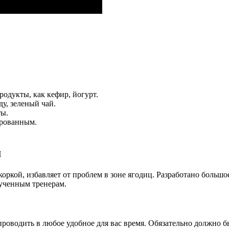
родукты, как кефир, йогурт.
у, зеленый чай.
ты.
ированным.
м
коркой, избавляет от проблем в зоне ягодиц. Разработано больш
бученным тренерам.
роводить в любое удобное для вас время. Обязательно должно бы