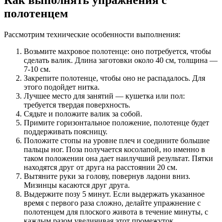
Как выполнять упражнения с
полотенцем
Рассмотрим технические особенности выполнения:
Возьмите махровое полотенце: оно потребуется, чтобы
сделать валик. Длина заготовки около 40 см, толщина —
7-10 см.
Закрепите полотенце, чтобы оно не распадалось. Для
этого подойдет нитка.
Лучшее место для занятий — кушетка или пол:
требуется твердая поверхность.
Сядьте и положите валик за собой.
Примите горизонтальное положение, полотенце будет
поддерживать поясницу.
Положите стопы на уровне плеч и соедините большие
пальцы ног. Поза получается косолапой, но именно в
таком положении она дает наилучший результат. Пятки
находятся друг от друга на расстоянии 20 см.
Вытяните руки за голову, повернув ладони вниз.
Мизинцы касаются друг друга.
Выдержите позу 5 минут. Если выдержать указанное
время с первого раза сложно, делайте упражнение с
полотенцем для плоского живота в течение минуты, с
каждым разом увеличивая этот промежуток.