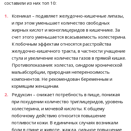
составили из них топ 10:
Ксеникал – подавляет желудочно-кишечные липазы,
и при этом уменьшает количество свободных
жирных кислот и моноглицеридов в кишечнике. За
счет этого уменьшается всасываемость холестерина.
К побочным эффектам относятся расстройства
желудочно-кишечного тракта, в частности учащение
стула и увеличение количества газов в прямой кишке.
Противопоказания: холестаз, синдром хронической
мальабсорбции, природная непереносимость
компонентов. Не рекомендован беременным и
кормящим женщинам.
Редуксин – снижает потребность в пище, понижая
при похудении количество триглицеридов, уровень
холестерина, и мочевой кислоты. К общему
побочному действию относится повышение
потливости кожи. В единичных случаях возникали
боли в спине и животе, жажда, сильное повышение