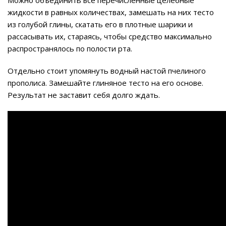
Можно объединить все перечисленные целебные
жидкости в равных количествах, замешать на них тесто
из голубой глины, скатать его в плотные шарики и
рассасывать их, стараясь, чтобы средство максимально
распространялось по полости рта.
Отдельно стоит упомянуть водный настой пчелиного
прополиса. Замешайте глиняное тесто на его основе.
Результат не заставит себя долго ждать.