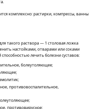
а.
ится комплексно: растирки, компрессы, ванны
для такого раствора — 1 столовая ложка
енить настойками, отварами или соками
 способностью лечить болезни суставов:
ительное, болеутоляющее;
оляющее;
змолитик;
ное, противовоспалительное,
болеутоляющее;
ое, противовирусное;