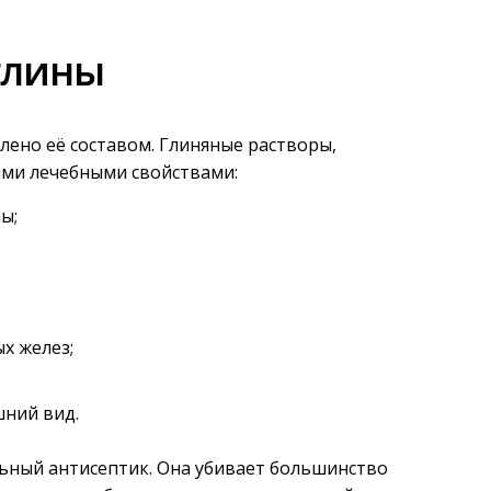
глины
лено её составом. Глиняные растворы,
ми лечебными свойствами:
ы;
х желез;
шний вид.
ильный антисептик. Она убивает большинство