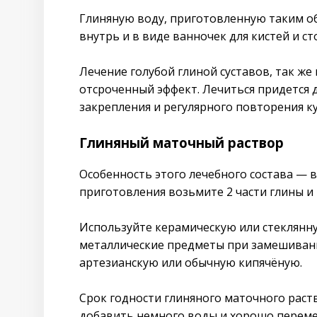
Глиняную воду, приготовленную таким о
внутрь и в виде ванночек для кистей и ст
Лечение голубой глиной суставов, так же
отсроченный эффект. Лечиться придется 
закрепления и регулярного повторения ку
Глиняный маточный раствор
Особенность этого лечебного состава — в
приготовления возьмите 2 части глины и 
Используйте керамическую или стеклянн
металлические предметы при замешиван
артезианскую или обычную кипячёную.
Срок годности глиняного маточного раст
добавить немного воды и хорошо переме