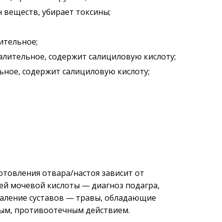
 веществ, убирает токсины;
ительное;
лительное, содержит салициловую кислоту;
ное, содержит салициловую кислоту;
отовления отвара/настоя зависит от
лей мочевой кислоты — диагноз подагра,
паление суставов — травы, обладающие
ым, противоотечным действием.