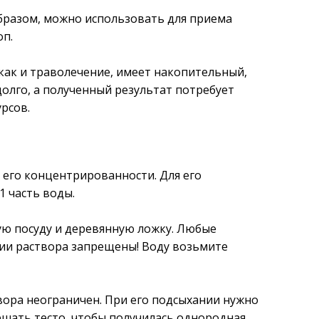
бразом, можно использовать для приема
оп.
 как и траволечение, имеет накопительный,
долго, а полученный результат потребует
рсов.
 его концентрированности. Для его
1 часть воды.
ую посуду и деревянную ложку. Любые
ии раствора запрещены! Воду возьмите
вора неограничен. При его подсыхании нужно
шать тесто, чтобы получилась однородная