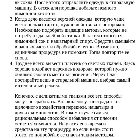
высохла. После этого отправляйте одежду в стиральную
машину. В отсек для порошка добавьте немного
лимонной кислоты.
Когда дело касается верхней одежды, которую чаще
всего нельзя стирать, нужно действовать осторожно.
Необходимо подобрать щадящие методы, которые не
потребуют дальнейшей стирки. К таким относится
лимонный сок и нашатырный спирт. Средства смешайте
в равных частях и обработайте пятно. Возможно,
единичная процедура не поможет. Тогда повторите ее
снова.
Труднее всего вывести плесень со светлых тканей. Здесь
хорошо подойдет перекись водорода, которой нужно
обильно смочить место загрязнения. Через 1 час
постирайте вещь в стиральной машине, выбрав самый
интенсивный режим.
Конечно, с деликатными тканями все эти способы
могут не сработать. Волокна могут пострадать от
щелочного воздействия перекиси, нашатыря и
других компонентов. В таком случае самым
рациональным способом избавления от плесени
остается химчистка. Не у всех есть время и
средства на эту процедуру, но если вещь стоит
этого, то попробуйте ее спасти таким методом.