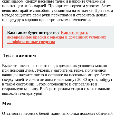
скипидаром, сверху насыпьте тальк и накройте бумажным
полотенцем либо марлей. Пройдитесь горячим утюгом. Затем
вещь постирайте способом, указанным на этикетке. При таком
методе защитите свои руки перчатками и старайтесь делать
процедуру в хорошо проветриваемом помещении.
Вам также будет интересно:
Как отстирать
акварельные краски с одежды в домашних условиях
— эффективные средства
Лук с лимоном
Вывести плесень с полотенец в домашних условиях можно
при помощи лука. Луковицу натрите на терке, полученной
кашицей натрите пятно и оставьте на несколько минут. Затем
сверху залейте соком лимона и еще минут 20-30 пусть побудут
в таком состоянии. Затем ополосните и отправляйте в
стиральную машину. Выберите режим стирки с максимально
высокой температурой.
Мел
Отстирать плесень с белой ткани из хлопка поможет обычный