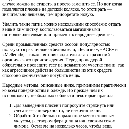
случае можно не стирать, а просто заменить ее. Но вот когда
появляется плесень на детской коляске, то отстирать —
значительно дешевле, чем приобретать новую.
Удалить такие пятна можно несколькими способами: отдать
вещь в химчистку, воспользоваться магазинными
пятновыводителями или применить народные средства.
Среди промышленных средств особой популярностью
пользуются различные отбеливатели, «Белизна», «АСЕ» и
«Mellerud», а также пятновыводители для загрязнений
органического происхождения. Перед процедурой
обязательно проведите тест на незаметном участке ткани, так
как агрессивное действие большинства из этих средств
способно окончательно погубить вещь.
Народные методы, описанные ниже, применимы практически
ко всем поверхностям и одежде. Но прежде чем их
использовать, необходимо соблюсти некоторые правила:
Для выведения плесени попробуйте стряхнуть или
счесать ее с поверхности, не намочив ткань.
Обработайте обильно пораженное место столовым
уксусом, раствором фурацилина или свежим соком
лимона. Оставьте на несколько часов, чтобы вещь