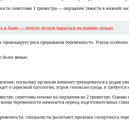
нности симптомы 1 триместра — ощущение тяжести в нижней час
 в баню — почему нельзя париться на ранних сроках
 провоцирует риск прерывания беременности. Угроза особенно 
 более явные:
вление, поскольку организм начинает тренироваться к родам уже
идет о серьезной патологии, угрозе гипоксии плода, и требуется
местре, симптомы похожи на ощущения во 2 триместре. Однако 
в конце беременности начинается период подготовительных схва
ременности, специалисты различают признаки гипертонуса перед