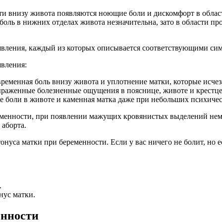
ти внизу живота появляются ноющие боли и дискомфорт в обла
боль в нижних отделах живота незначительна, зато в области пр
оявления, каждый из которых описывается соответствующими си
явления:
ременная боль внизу живота и уплотнение матки, которые исчез
раженные болезненные ощущения в пояснице, животе и крестце,
 боли в животе и каменная матка даже при небольших психичес
ременности, при появлении мажущих кровянистых выделений нем
 аборта.
уса матки при беременности. Если у вас ничего не болит, но ес
.
нус матки.
енности