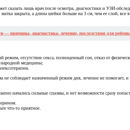
ожет сказать лишь врач после осмотра, диагностики и УЗИ-обсл
атка закрыта, а длина шейки больше на 3 см, чем ее слой, все в
и — причины, диагностика, лечение, последствия для ребенк
й режим, отсутствие секса, полноценный сон, отказ от физичес
и народной медицины;
флексотерапии.
ма не соблюдает назначенный режим дня, лечение не помогает, 
запно начались сильные спазмы, и нет возможности сразу попаст
верином.
ьте что-то приятное.