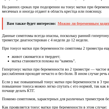
На ранних сроках при подозрении на тонус матки при береме
месячных и иногда отдают в область крестца или поясницу.
Вам также будет интересно:
Можно ли беременным ходить
Данные симптомы всегда опасны, поскольку ранний гипертонус
триместре диагностирован с 4 недели до 12 недели.
При тонусе матки при беременности симптомы 2 триместра еще
живот сжимается и твердеет;
матка становится похожа на “камень”.
Гипертонус матки при беременности во 2 триместре — частое я
расслабления проходят нечасто и без боли. В ином случае речь 
Если у вас повышенный тонус матки при беременности в 3 три
повышение тонуса можно легко спутать с его нормой, так как 
почаще делать КТГ.
Помимо симптомов, характерных для различных триместров бе
Как проявляется тонус матки при беременности в этом случае: