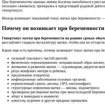
При беременности мышцы матки должны находиться в расслаб
несильно сжиматься, тренируясь к предстоящей родовой деяте
гипертонусе.
Иногда возникает локальный тонус матки при беременности — 
Почему он возникает при беременности
Гипертонус матки при беременности на ранних сроках обыч
расслабляет гладкую мускулатуру матки, чтобы она не отторгла
Какие еще есть причины, почему возникает тонус матки при б
сильный токсикоз с частой рвотой;
физическое перенапряжение, неправильный образ жизни;
аномалии в развитии матки — седловидная, двурогая матка
резус-конфликт матери и ребенка;
предлежание плаценты;
инфекционные заболевания половых органов;
перенесенный грипп, ангина, ОРЗ, пиелонефрит;
структурные изменения матки — миома, эндометриоз;
чрезмерное растяжение матки при многоплодной береме
аборт и выкидыш в анамнезе;
алкоголь, курение и другие вредные привычки.