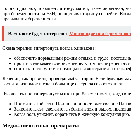
Точный диагноз, повышен ли тонус матки, и чем он вызван, м
при беременности на УЗИ, он оценивает длину ее шейки. Когда м
прерывания беременности.
Вам также будет интересно:
Многоводие при беременност
Схема терапии гипертонуса всегда одинакова:
обеспечить нормальный режим отдыха и труда, постельны
пройти медикаментозное лечение, в том числе рецептам
снизить тонус матки с помощью физиотерапии и игло-ре
Лечение, как правило, проводят амбулаторно. Если будущая ма
госпитализируют и уже в больнице следят за ее состоянием.
Что делать при гипертонусе матки при беременности, когда вне
Примите 2 таблетки Но-шпы или поставьте свечи с Папа
Закройте глаза, сделайте глубокий вдох и выдох, представ
Когда боль утихнет, обратитесь в женскую консультацию.
Медикаментозные препараты