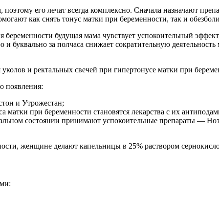
, поэтому его лечат всегда комплексно. Сначала назначают пре
гают как снять тонус матки при беременности, так и обезболи
 беременности будущая мама чувствует успокоительный эффект, 
о и буквально за полчаса снижает сократительную деятельность
 уколов и ректальных свечей при гипертонусе матки при береме
о появления:
стон и Утрожестан;
а матки при беременности становятся лекарства с их антиподам
альном состоянии принимают успокоительные препараты — Нозе
нности, женщине делают капельницы в 25% раствором сернокисл
ми: