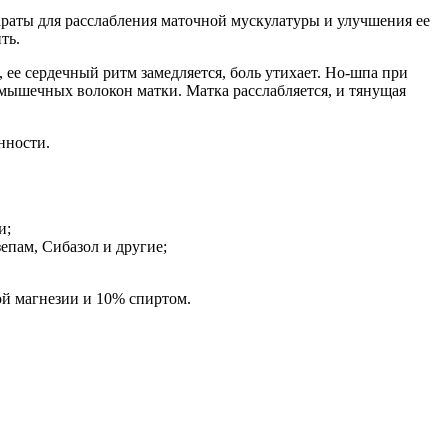
параты для расслабления маточной мускулатуры и улучшения ее
ть.
ее сердечный ритм замедляется, боль утихает. Но-шпа при
 мышечных волокон матки. Матка расслабляется, и тянущая
нности.
и;
пам, Сибазол и другие;
ой магнезии и 10% спиртом.