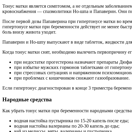
Тонус матки является симптомом, а не отдельным заболеванием
кровоснабжения — спазмолитики Но-шпа и Папаверин. Они помо
После первой дозы Папаверина при гипертонусе матки во время
гипертонусе матки при беременности действует не менее быстр
боль внизу живота уходит.
Папаверин и Но-шпу выпускают в виде таблеток, жидкости для
Когда тонус матки снят, необходимо вылечить первопричину ег
при недостатке прогестерона назначают препараты Дюфа
при избытке мужских гормонов таблетками от гипертонус
при стрессовых ситуациях и напряженном психоэмоцион
при проблемах с кишечником снижают газообразование.
Если гипертонус диагностирован в конце 3 триместра береме
Народные средства
Как убрать тонус матки при беременности народными средства
водная настойка пустырника по 15-20 капель после еды;
водная настойка валерианы по 20-30 капель до еды;
чай из мелиссы, мяты, валерианы и пустырника.