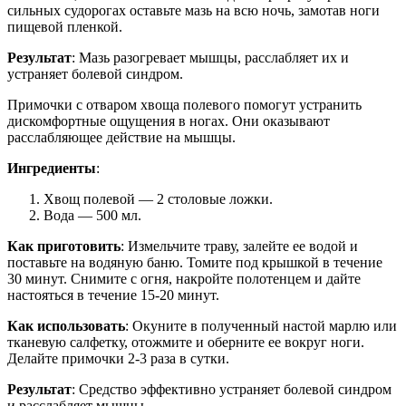
сильных судорогах оставьте мазь на всю ночь, замотав ноги
пищевой пленкой.
Результат
: Мазь разогревает мышцы, расслабляет их и
устраняет болевой синдром.
Примочки с отваром хвоща полевого помогут устранить
дискомфортные ощущения в ногах. Они оказывают
расслабляющее действие на мышцы.
Ингредиенты
:
Хвощ полевой — 2 столовые ложки.
Вода — 500 мл.
Как приготовить
: Измельчите траву, залейте ее водой и
поставьте на водяную баню. Томите под крышкой в течение
30 минут. Снимите с огня, накройте полотенцем и дайте
настояться в течение 15-20 минут.
Как использовать
: Окуните в полученный настой марлю или
тканевую салфетку, отожмите и оберните ее вокруг ноги.
Делайте примочки 2-3 раза в сутки.
Результат
: Средство эффективно устраняет болевой синдром
и расслабляет мышцы.