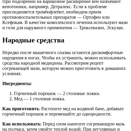
При подозрении на варикозное расширение вен назначают
венотоники, например, Детралекс. Если к проблеме
присоединяется тромбофлебит, необходим прием
противовоспалительных препаратов — Ортофен или
Ксефокам. В качестве комплексного лечения используют мази
и гели для наружного применения — Троксевазин, Эскузан.
Народные средства
Нередко после мышечного спазма остаются дискомфортные
ощущения в ногах. Чтобы их устранить, можно использовать
средства народной медицины. Рассмотрим рецепт
согревающей мази, которую можно приготовить в домашних
условиях.
Ингредиенты
:
Горчичный порошок — 2 столовые ложки.
Мед — 1 столовая ложка.
Как приготовить
: Растопите мед на водяной бане, добавьте
горчичный порошок и перемешайте до однородности.
Как использовать
: Перед сном нанесите согревающую мазь
на полчаса, затем смойте теплой водой. При регулярных и