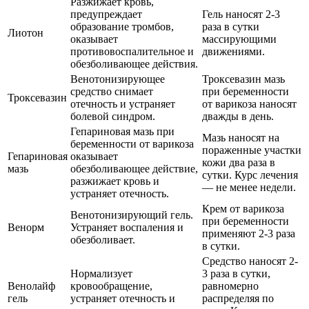
Разжижает кровь,
предупреждает
Гель наносят 2-3
образование тромбов,
раза в сутки
Лиотон
оказывает
массирующими
противовоспалительное и
движениями.
обезболивающее действия.
Венотонизирующее
Троксевазин мазь
средство снимает
при беременности
Троксевазин
отечность и устраняет
от варикоза наносят
болевой синдром.
дважды в день.
Гепариновая мазь при
Мазь наносят на
беременности от варикоза
пораженные участки
Гепариновая
оказывает
кожи два раза в
мазь
обезболивающее действие,
сутки. Курс лечения
разжижает кровь и
— не менее недели.
устраняет отечность.
Крем от варикоза
Венотонизирующий гель.
при беременности
Венорм
Устраняет воспаления и
применяют 2-3 раза
обезболивает.
в сутки.
Средство наносят 2-
Нормализует
3 раза в сутки,
Венолайф
кровообращение,
равномерно
гель
устраняет отечность и
распределяя по