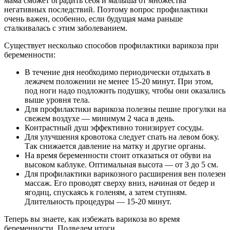
мама сможет оградить себя и малыша от множества
негативных последствий. Поэтому вопрос профилактики
очень важен, особенно, если будущая мама раньше
сталкивалась с этим заболеванием.
Существует несколько способов профилактики варикоза при
беременности:
В течение дня необходимо периодически отдыхать в
лежачем положении не менее 15-20 минут. При этом,
под ноги надо подложить подушку, чтобы они оказались
выше уровня тела.
Для профилактики варикоза полезны пешие прогулки на
свежем воздухе — минимум 2 часа в день.
Контрастный душ эффективно тонизирует сосуды.
Для улучшения кровотока следует спать на левом боку.
Так снижается давление на матку и другие органы.
На время беременности стоит отказаться от обуви на
высоком каблуке. Оптимальная высота — от 3 до 5 см.
Для профилактики варикозного расширения вен полезен
массаж. Его проводят сверху вниз, начиная от бедер и
ягодиц, спускаясь к голеням, а затем ступням.
Длительность процедуры — 15-20 минут.
Теперь вы знаете, как избежать варикоза во время
беременности. Подведем итоги.