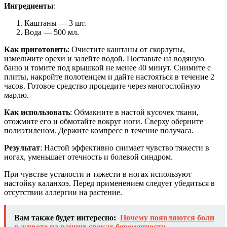
Ингредиенты
:
Каштаны — 3 шт.
Вода — 500 мл.
Как приготовить
: Очистите каштаны от скорлупы,
измельчите орехи и залейте водой. Поставьте на водяную
баню и томите под крышкой не менее 40 минут. Снимите с
плиты, накройте полотенцем и дайте настояться в течение 2
часов. Готовое средство процедите через многослойную
марлю.
Как использовать
: Обмакните в настой кусочек ткани,
отожмите его и обмотайте вокруг ноги. Сверху оберните
полиэтиленом. Держите компресс в течение получаса.
Результат
: Настой эффективно снимает чувство тяжести в
ногах, уменьшает отечность и болевой синдром.
При чувстве усталости и тяжести в ногах используют
настойку каланхоэ. Перед применением следует убедиться в
отсутствии аллергии на растение.
Вам также будет интересно:
Почему появляются боли
в животе на ранних сроках беременности