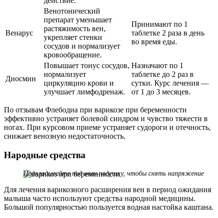
действие.
Венотонический
препарат уменьшает
Принимают по 1
растяжимость вен,
Венарус
таблетке 2 раза в день
укрепляет стенки
во время еды.
сосудов и нормализует
кровообращение.
Повышает тонус сосудов,
Назначают по 1
нормализует
таблетке до 2 раз в
Диосмин
циркуляцию крови и
сутки. Курс лечения —
улучшает лимфодренаж.
от 1 до 3 месяцев.
По отзывам Флебодиа при варикозе при беременности
эффективно устраняет болевой синдром и чувство тяжести в
ногах. При курсовом приеме устраняет судороги и отечность,
снижает венозную недостаточность.
Народные средства
Подкладывайте под ноги подушку, чтобы снять напряжение
Для лечения варикозного расширения вен в период ожидания
малыша часто используют средства народной медицины.
Большой популярностью пользуется водная настойка каштана.