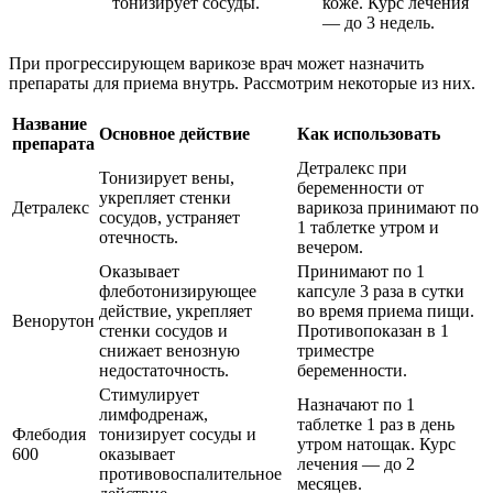
тонизирует сосуды.
коже. Курс лечения
— до 3 недель.
При прогрессирующем варикозе врач может назначить
препараты для приема внутрь. Рассмотрим некоторые из них.
Название
Основное действие
Как использовать
препарата
Детралекс при
Тонизирует вены,
беременности от
укрепляет стенки
Детралекс
варикоза принимают по
сосудов, устраняет
1 таблетке утром и
отечность.
вечером.
Оказывает
Принимают по 1
флеботонизирующее
капсуле 3 раза в сутки
действие, укрепляет
во время приема пищи.
Венорутон
стенки сосудов и
Противопоказан в 1
снижает венозную
триместре
недостаточность.
беременности.
Стимулирует
Назначают по 1
лимфодренаж,
таблетке 1 раз в день
Флебодия
тонизирует сосуды и
утром натощак. Курс
600
оказывает
лечения — до 2
противовоспалительное
месяцев.