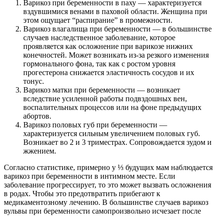
Варикоз при беременности в паху — характеризуется
вздувшимися венами в паховой области. Женщина при
этом ощущает “распирание” в промежности.
Варикоз влагалища при беременности — в большинстве
случаев наследственное заболевание, которое
проявляется как осложнение при варикозе нижних
конечностей. Может возникать из-за резкого изменения
гормонального фона, так как с ростом уровня
прогестерона снижается эластичность сосудов и их
тонус.
Варикоз матки при беременности — возникает
вследствие усиленной работы подвздошных вен,
воспалительных процессов или на фоне предыдущих
абортов.
Варикоз половых губ при беременности —
характеризуется сильным увеличением половых губ.
Возникает во 2 и 3 триместрах. Сопровождается зудом и
жжением.
Согласно статистике, примерно у ⅓ будущих мам наблюдается
варикоз при беременности в интимном месте. Если
заболевание прогрессирует, то это может вызвать осложнения
в родах. Чтобы это предотвратить прибегают к
медикаментозному лечению. В большинстве случаев варикоз
вульвы при беременности самопроизвольно исчезает после