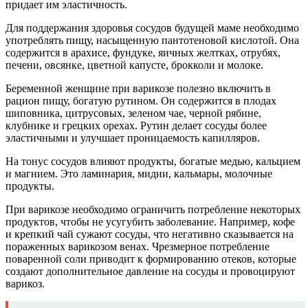
придает им эластичность.
Для поддержания здоровья сосудов будущей маме необходимо
употреблять пищу, насыщенную пантотеновой кислотой. Она
содержится в арахисе, фундуке, яичных желтках, отрубях,
печени, овсянке, цветной капусте, брокколи и молоке.
Беременной женщине при варикозе полезно включить в
рацион пищу, богатую рутином. Он содержится в плодах
шиповника, цитрусовых, зеленом чае, черной рябине,
клубнике и грецких орехах. Рутин делает сосуды более
эластичными и улучшает проницаемость капилляров.
На тонус сосудов влияют продукты, богатые медью, кальцием
и магнием. Это ламинария, мидии, кальмары, молочные
продукты.
При варикозе необходимо ограничить потребление некоторых
продуктов, чтобы не усугубить заболевание. Например, кофе
и крепкий чай сужают сосуды, что негативно сказывается на
пораженных варикозом венах. Чрезмерное потребление
поваренной соли приводит к формированию отеков, которые
создают дополнительное давление на сосуды и провоцируют
варикоз.