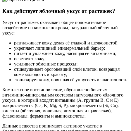
Как действует яблочный уксус от растяжек?
Уксус от растяжек оказывает общее положительное
воздействие на кожные покровы, натуральный яблочный
уксус:
разглаживает кожу, делая её гладкой и шелковистой
укрепляет липидный эпидермальный барьер;
питает и увлажняет кожу, насыщая её витаминами;
осветляет кожу;
усиливает обменные процессы;
отшелушивает ороговевший слой клеток, возвращая
коже молодость и красоту;
тонизирует кожу, повышая её упругость и эластичность.
Комплексное восстановление, обусловлено богатым
витаминно-минеральным составом натурального яблочного
уксуса, в который входят: витамины (А, группы В, С и Е),
макроэлементы (Ca, K, Mg, S, P), микроэлементы (Si, Cu),
кислоты (яблочная, молочная, лимонная и щавелевая),
флавоноиды, ферменты и аминокислоты.
Данные вещества принимают активное участие в