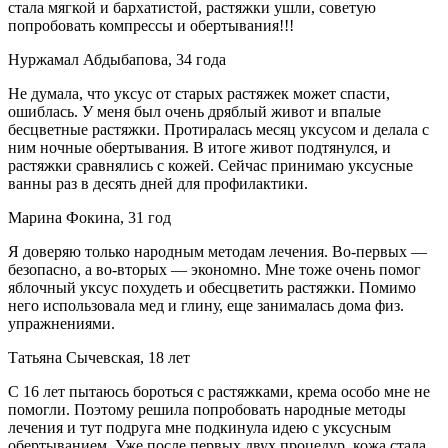
стала мягкой и бархатистой, растяжки ушли, советую
попробовать компрессы и обертывания!!!
Нуржамал Абдыбапова, 34 года
Не думала, что уксус от старых растяжек может спасти,
ошиблась. У меня был очень дряблый живот и впалые
бесцветные растяжки. Протиралась месяц уксусом и делала с
ним ночные обертывания. В итоге живот подтянулся, и
растяжки сравнялись с кожей. Сейчас принимаю уксусные
ванны раз в десять дней для профилактики.
Марина Фокина, 31 год
Я доверяю только народным методам лечения. Во-первых —
безопасно, а во-вторых — экономно. Мне тоже очень помог
яблочный уксус похудеть и обесцветить растяжки. Помимо
него использовала мед и глину, еще занималась дома физ.
упражнениями.
Татьяна Сычевская, 18 лет
С 16 лет пытаюсь бороться с растяжками, крема особо мне не
помогли. Поэтому решила попробовать народные методы
лечения и тут подруга мне подкинула идею с уксусным
обертыванием. Уже после первых двух процедур, кожа стала