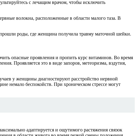
сультируйтесь с лечащим врачом, чтобы исключить
ервные волокна, расположенные в области малого таза. В
 прошли роды, где женщина получила травму маточной шейки.
ючить опасные проявления и пропить курс витаминов. Во время
ния. Проявляется это в виде запоров, метеоризма, вздутия,
случаев у женщины диагностируют расстройство нервной
ине немало беспокойств. При хроническом стрессе могут
максимально адаптируется и ощутимого растяжения связок
ения в области живота во время резкой смены положения.