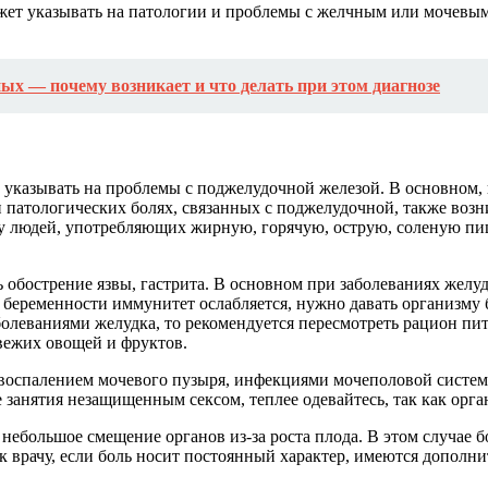
жет указывать на патологии и проблемы с желчным или мочевым
ых — почему возникает и что делать при этом диагнозе
ет указывать на проблемы с поджелудочной железой. В основно
и патологических болях, связанных с поджелудочной, также возн
у людей, употребляющих жирную, горячую, острую, соленую пищу.
ть обострение язвы, гастрита. В основном при заболеваниях же
 беременности иммунитет ослабляется, нужно давать организму 
болеваниями желудка, то рекомендуется пересмотреть рацион пит
свежих овощей и фруктов.
 воспалением мочевого пузыря, инфекциями мочеполовой системы
занятия незащищенным сексом, теплее одевайтесь, так как орга
ебольшое смещение органов из-за роста плода. В этом случае б
т к врачу, если боль носит постоянный характер, имеются допол