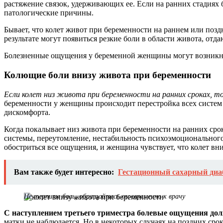
растяжение связок, удерживающих ее. Если на ранних стадиях
патологические причины.
Бывает, что колет живот при беременности на раннем или позд
результате могут появиться резкие боли в области живота, от
Болезненные ощущения у беременной женщины могут возникнут
Колющие боли внизу живота при беременности
Если колет низ живота при беременности на ранних сроках, т
беременности у женщины происходит перестройка всех систем о
дискомфорта.
Когда покалывает низ живота при беременности на ранних сро
системы, переутомление, нестабильность психоэмоционального
обостриться все ощущения, и женщина чувствует, что колет вн
Вам также будет интересно:
Гестационный сахарный диаб
Не терпите боль, обращайтесь своевременно к врачу
С наступлением третьего триместра болевые ощущения дол
матки не наблюдается. Но в некоторых случаях на поздних ср