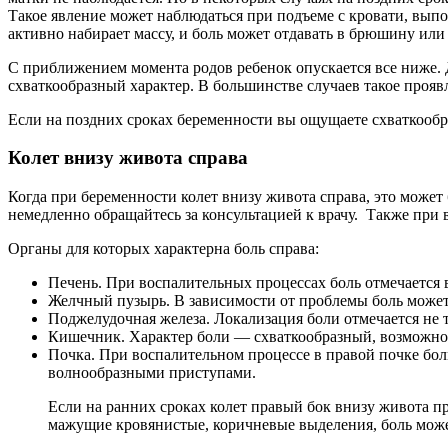
Такое явление может наблюдаться при подъеме с кровати, вып
активно набирает массу, и боль может отдавать в брюшину или
С приближением момента родов ребенок опускается все ниже. 
схваткообразный характер. В большинстве случаев такое прояв
Если на поздних сроках беременности вы ощущаете схваткообр
Колет внизу живота справа
Когда при беременности колет внизу живота справа, это может 
немедленно обращайтесь за консультацией к врачу. Также при 
Органы для которых характерна боль справа:
Печень. При воспалительных процессах боль отмечается 
Желчный пузырь. В зависимости от проблемы боль может 
Поджелудочная железа. Локализация боли отмечается не т
Кишечник. Характер боли — схваткообразный, возможно 
Почка. При воспалительном процессе в правой почке боль
волнообразными приступами.
Если на ранних сроках колет правый бок внизу живота п
мажущие кровянистые, коричневые выделения, боль может