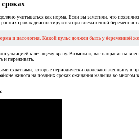
 сроках
должно учитываться как норма. Если вы заметили, что появилис
на ранних сроках диагностируются при внематочной беременност
орма и патология. Какой пульс должен быть у беременной 
сультацией к лечащему врачу. Возможно, вас направят на внепл
ть и переживать.
ыми схватками, которые периодически одолевают женщину в пр
айоне живота на поздних сроках ожидания малыша во многом за
: