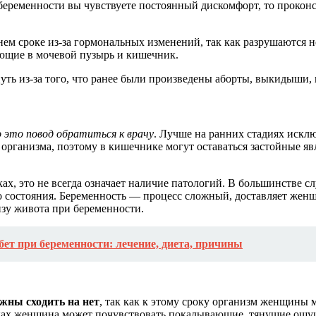
 беременности вы чувствуете постоянный дискомфорт, то прокон
нем сроке из-за гормональных изменений, так как разрушаются н
дающие в мочевой пузырь и кишечник.
ь из-за того, что ранее были произведены аборты, выкидыши,
о это повод обратиться к врачу
. Лучше на ранних стадиях искл
рганизма, поэтому в кишечнике могут оставаться застойные явле
ках, это не всегда означает наличие патологий. В большинстве 
 состояния. Беременность — процесс сложный, доставляет женщ
изу живота при беременности.
ет при беременности: лечение, диета, причины
жны сходить на нет
, так как к этому сроку организм женщины 
оках женщина может почувствовать покалывающие, тянущие ощущ