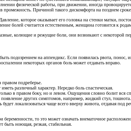
олнении физической работы, при движении, иногда провоцирует
 в промежность. Причиной такого дискомфорта на позднем сроке
Давление, которое оказывает его головка на стенки матки, пост
ление болей считается естественным, женщина готовится к родам
азные, колющие и режущие боли, они возникают с некоторой пер
быть подозрением на аппендикс. Если появилась рвота, понос, им
воспалении некоторых органов боль может отдавать вправо.
в правом подреберье.
иметь различный характер. Нередко боль спастическая.
олько в правом боку, но и левом. Ощущения словно болит вся с
появление других симптомов, например, жидкий стул, тошнота.
 будет локализоваться чаще всего вверху живота, отдавая под р
ри беременности, то это может означать внематочное располож
 быть ноющая, резкая, стабильная.